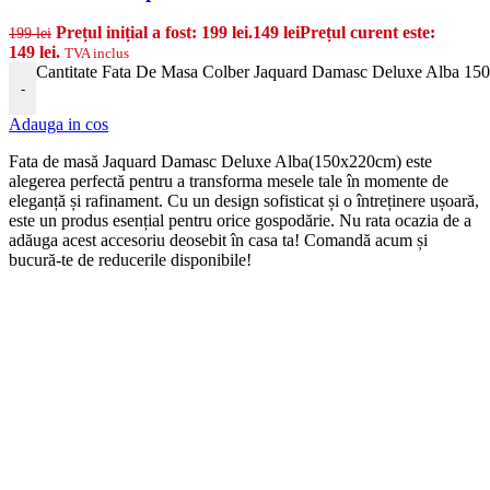
Prețul inițial a fost: 199 lei.
149
lei
Prețul curent este:
199
lei
149 lei.
TVA inclus
Cantitate Fata De Masa Colber Jaquard Damasc Deluxe Alba 15
-
Adauga in cos
Fata de masă Jaquard Damasc Deluxe Alba(150x220cm) este
alegerea perfectă pentru a transforma mesele tale în momente de
eleganță și rafinament. Cu un design sofisticat și o întreținere ușoară,
este un produs esențial pentru orice gospodărie. Nu rata ocazia de a
adăuga acest accesoriu deosebit în casa ta! Comandă acum și
bucură-te de reducerile disponibile!