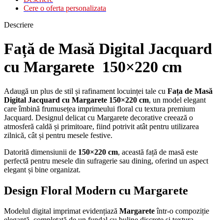
Cere o oferta personalizata
Descriere
Față de Masă Digital Jacquard
cu Margarete 150×220 cm
Adaugă un plus de stil și rafinament locuinței tale cu
Fața de Masă
Digital Jacquard cu Margarete 150×220 cm
, un model elegant
care îmbină frumusețea imprimeului floral cu textura premium
Jacquard. Designul delicat cu Margarete decorative creează o
atmosferă caldă și primitoare, fiind potrivit atât pentru utilizarea
zilnică, cât și pentru mesele festive.
Datorită dimensiunii de
150×220 cm
, această față de masă este
perfectă pentru mesele din sufragerie sau dining, oferind un aspect
elegant și bine organizat.
Design Floral Modern cu Margarete
Modelul digital imprimat evidențiază
Margarete
într-o compoziție
elegantă, completată de un fundal cu buline discrete și textura