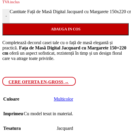
TVA inclus
Cantitate Față de Masă Digital Jacquard cu Margarete 150x220 c
-
ADAUGA IN COS
Completează decorul casei tale cu o față de masă elegantă și
practică.
Fața de Masă Digital Jacquard cu Margarete 150×220
cm
oferă un aspect sofisticat, rezistență în timp și un design floral
care va atrage toate privirile.
CERE OFERTA EN-GROSS →
Culoare
Multicolor
Imprimeu
Cu model tesut in material.
Tesatura
Jacquard