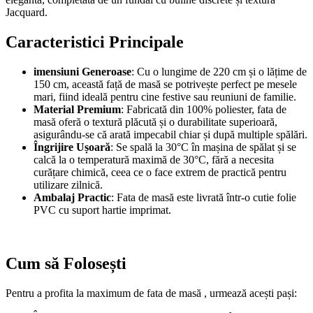
Jacquard.
Caracteristici Principale
imensiuni Generoase
: Cu o lungime de 220 cm și o lățime de
150 cm, această față de masă se potrivește perfect pe mesele
mari, fiind ideală pentru cine festive sau reuniuni de familie.
Material Premium
: Fabricată din 100% poliester, fata de
masă oferă o textură plăcută și o durabilitate superioară,
asigurându-se că arată impecabil chiar și după multiple spălări.
Îngrijire Ușoară
: Se spală la 30°C în mașina de spălat și se
calcă la o temperatură maximă de 30°C, fără a necesita
curățare chimică, ceea ce o face extrem de practică pentru
utilizare zilnică.
Ambalaj Practic
: Fata de masă este livrată într-o cutie folie
PVC cu suport hartie imprimat.
Cum să Folosești
Pentru a profita la maximum de fata de masă , urmează acești pași: