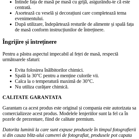
Întinde fața de masă pe masă cu grijă, asigurându-te că este
centrată.
Asortează cu veselă și decorațiuni care completează tema
evenimentului.
După utilizare, îndepărtează resturile de alimente și spală fața
de masă conform instrucțiunilor de întreținere.
Îngrijire și întreținere
Pentru a păstra aspectul impecabil al feței de masă, respectă
următoarele sfaturi:
Evita folosirea înălbitorilor chimici.
Spală la 30°C pentru a menține culorile vii.
Calca la o temperatură maximă de 30°C.
Nu utiliza curățare chimică.
CALITATE GARANTATA
Garantam ca acest produs este original și compania este autorizata sa
comercializeze acest produs. Modelele lenjeriilor sunt la fel ca în
pozele de prezentare, fiind de calitate premium.
Datorita luminii la care sunt expuse produsele în timpul fotografierii
si din cauza blitz-ului camerei de fotografiat, produsele pot capata