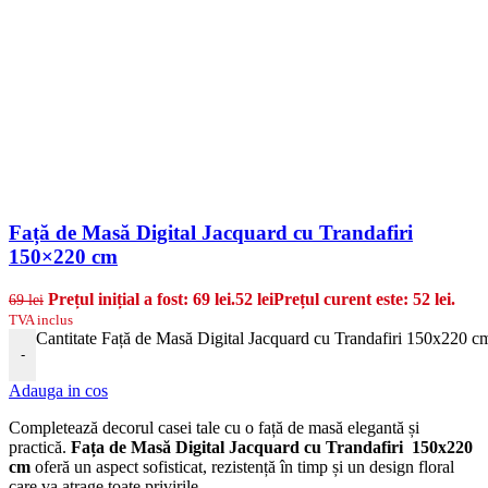
Față de Masă Digital Jacquard cu Trandafiri
150×220 cm
Prețul inițial a fost: 69 lei.
52
lei
Prețul curent este: 52 lei.
69
lei
TVA inclus
Cantitate Față de Masă Digital Jacquard cu Trandafiri 150x220 c
-
Adauga in cos
Completează decorul casei tale cu o față de masă elegantă și
practică.
Fața de Masă Digital Jacquard cu Trandafiri 150x220
cm
oferă un aspect sofisticat, rezistență în timp și un design floral
care va atrage toate privirile.