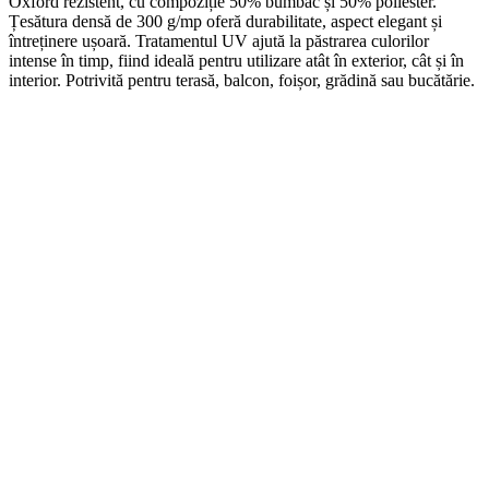
Oxford rezistent, cu compoziție 50% bumbac și 50% poliester.
Țesătura densă de 300 g/mp oferă durabilitate, aspect elegant și
întreținere ușoară. Tratamentul UV ajută la păstrarea culorilor
intense în timp, fiind ideală pentru utilizare atât în exterior, cât și în
interior. Potrivită pentru terasă, balcon, foișor, grădină sau bucătărie.