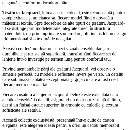
eleganță și confort în dormitorul tău.
Tesătura Jacquard
, inima acestei colecții, este recunoscută pentru
complexitatea și unicitatea sa, fiecare model fiind o dovadă a
măiestriei textile. Spre deosebire de alte tipuri de țesături, Jacquard-
ul se distinge prin modelele sale integrate direct în structura
materialului, nu prin imprimare sau brodare, oferind astfel un design
tridimensional și o textură de neegalat.
Aceasta conferă nu doar un aspect vizual deosebit, dar și o
durabilitate și rezistență superioară, transformând fiecare set de
lenjerie într-o investiție pe termen lung pentru confortul tău.
Privind atent ambele părți ale țesăturii Jacquard, vei observa o
simetrie perfectă, cu modelele reflectate invers pe verso, un detaliu
care subliniază calitatea excepțională și grijă cu care a fost creat
fiecare metru de material.
Fiecare cusătură a lenjeriei Jacquard Deluxe este executată cu o
atenție deosebită la detalii, asigurând nu doar o rezistență în timp,
dar și un finisaj estetic superior, în armonie cu culorile și textura
sofisticate ale setului.
Această colecție exclusivistă, prezentată într-o cutie de carton
elegantă, este alegerea ideală pentru a oferi un cadou memorabil