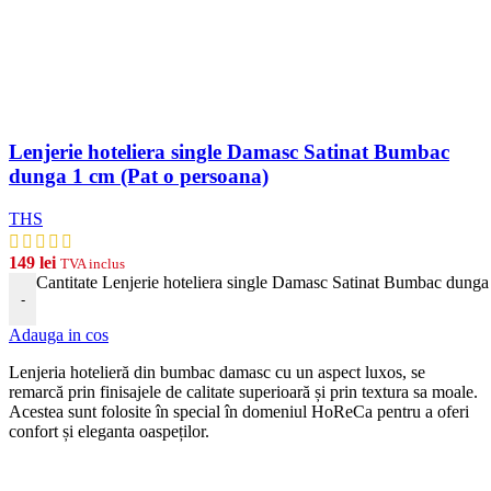
Lenjerie hoteliera single Damasc Satinat Bumbac
dunga 1 cm (Pat o persoana)
THS
149
lei
TVA inclus
Cantitate Lenjerie hoteliera single Damasc Satinat Bumbac dunga
-
Adauga in cos
Len
j
eria
hotel
ier
ă
din
b
umb
ac damasc
cu
un
aspect
lux
os, se
remarcă prin finisajele de calitate superioară și prin textura sa moale.
Acestea sunt folosite în special în domeniul HoReCa pentru a oferi
confort și eleganta oaspeților.