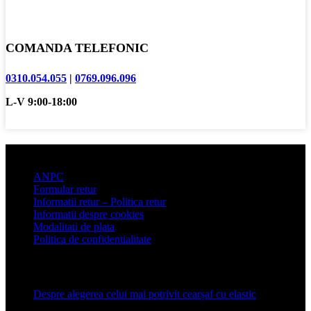
COMANDA TELEFONIC
0310.054.055
|
0769.096.096
L-V 9:00-18:00
Informatii clienti
ANPC
Formular retur
Informatii retur – Politica retur
Informatii despre cookies
Modalitati de plata
Politica de confidentialitate
Articole recente
Despre alegerea celui mai potrivit cearșaf cu elastic
13 iulie
2026