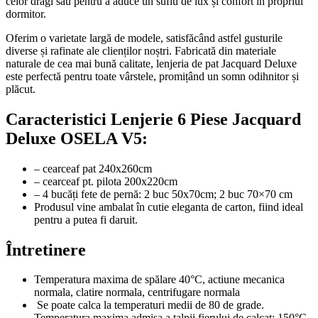
celor dragi sau pentru a aduce un suflu de lux și confort în propriul
dormitor.
Oferim o varietate largă de modele, satisfăcând astfel gusturile
diverse și rafinate ale clienților noștri. Fabricată din materiale
naturale de cea mai bună calitate, lenjeria de pat Jacquard Deluxe
este perfectă pentru toate vârstele, promițând un somn odihnitor și
plăcut.
Caracteristici Lenjerie 6 Piese Jacquard
Deluxe OSELA V5:
– cearceaf pat 240x260cm
– cearceaf pt. pilota 200x220cm
– 4 bucăți fete de pernă: 2 buc 50x70cm; 2 buc 70×70 cm
Produsul vine ambalat în cutie eleganta de carton, fiind ideal
pentru a putea fi daruit.
Întretinere
Temperatura maxima de spălare 40°C, actiune mecanica
normala, clatire normala, centrifugare normala
Se poate calca la temperaturi medii de 80 de grade.
Temperatura maxima admisa a talpii fierului de calcat: 150°C