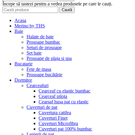
Începe să tastezi pentru a vedea produsele pe care le cauți.
Caută
Acasa
Merino by THS
Baie
Halate de baie
Prosoape bumbac
Seturi de prosoape
Set baie
Prosoape de plaja si spa
Bucatarie
Fete de masa
Prosoape bucătărie
Dormitor
Cearceafuri
Cearceaf cu elastic bumbac
Cearceaf pilota
Cearsaf husa pat cu elastic
Cuverturi de pat
Cuvertura catifea
Cuverturi Finet
Cuverturi Microfibra
Cuverturi pat 100% bumbac
Lenjerii de pat