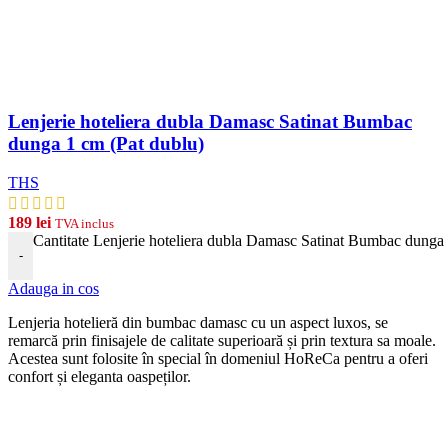
Lenjerie hoteliera dubla Damasc Satinat Bumbac
dunga 1 cm (Pat dublu)
THS
189
lei
TVA inclus
Cantitate Lenjerie hoteliera dubla Damasc Satinat Bumbac dunga 
-
Adauga in cos
Len
j
eria
hotel
ier
ă
din
b
umb
ac damasc
cu
un
aspect
lux
os, se
remarcă prin finisajele de calitate superioară și prin textura sa moale.
Acestea sunt folosite în special în domeniul HoReCa pentru a oferi
confort și eleganta oaspeților.