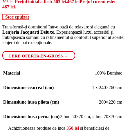
Prețul inițial a fost: 503 lei.
467
lei
Prețul curent este:
503
lei
467 lei.
Stoc epuizat
Transformă-ți dormitorul într-o oază de relaxare și eleganță cu
Lenjeria Jacquard Deluxe
. Experiențează luxul accesibil și
îmbrățișează somnul cu rafinamentul și confortul superior al acestei
lenjerii de pat excepționale.
CERE OFERTA EN-GROSS →
Material
100% Bumbac
Dimensiune cearceaf (cm)
1 x 240×260 cm
Dimensiune husa pilota (cm)
200×220 cm
Dimensiune husa perna (cm)
2 buc 50×70 cm
,
2 buc 70×70 cm
Achizitioneaza produse de inca
350
lei
si beneficiezi de