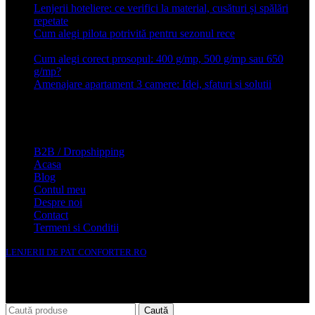
Lenjerii hoteliere: ce verifici la material, cusături și spălări
repetate
24 iunie 2026
Cum alegi pilota potrivită pentru sezonul rece
26 ianuarie
2026
Cum alegi corect prosopul: 400 g/mp, 500 g/mp sau 650
g/mp?
26 ianuarie 2026
Amenajare apartament 3 camere: Idei, sfaturi si solutii
16 mai
2025
Conforter.ro
B2B / Dropshipping
Acasa
Blog
Contul meu
Despre noi
Contact
Termeni si Conditii
LENJERII DE PAT CONFORTER.RO
NMS Avante Consulting SRL
Caută