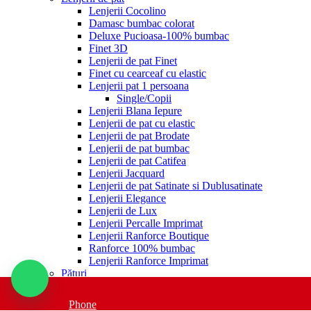
Lenjerii Cocolino
Damasc bumbac colorat
Deluxe Pucioasa-100% bumbac
Finet 3D
Lenjerii de pat Finet
Finet cu cearceaf cu elastic
Lenjerii pat 1 persoana
Single/Copii
Lenjerii Blana Iepure
Lenjerii de pat cu elastic
Lenjerii de pat Brodate
Lenjerii de pat bumbac
Lenjerii de pat Catifea
Lenjerii Jacquard
Lenjerii de pat Satinate si Dublusatinate
Lenjerii Elegance
Lenjerii de Lux
Lenjerii Percalle Imprimat
Lenjerii Ranforce Boutique
Ranforce 100% bumbac
Lenjerii Ranforce Imprimat
Pături
Pături
Paturi Cocolino pufoase
Phone
Cuverturi si pături copii