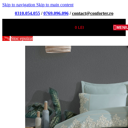
Skip to navigation
Skip to main content
0310.054.055
/
0769.096.096
/
contact@conforter.ro
0
LEI
MENI
-7%
Stoc epuizat