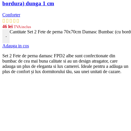
bordura) dunga 1 cm
Conforter
46
lei
TVA inclus
Cantitate Set 2 Fete de perna 70x70cm Damasc Bumbac (cu bord
-
Adauga in cos
Set 2 Fete de perna damasc FPD2 albe
s
unt
conf
ection
ate
din
b
umb
ac
de
ce
a
m
ai
b
una
cal
itate
si
au
un
design
at
rag
ator
,
care
ad
auga
un
plus
de
eleg
anta
si
lux
camerei
. Ideale pentru a adăuga un
plus de confort și lux dormitorului tău, sau unei unitati de cazare.