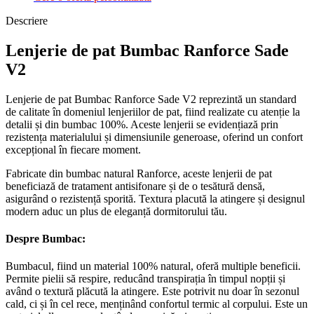
Descriere
Lenjerie de pat Bumbac Ranforce Sade
V2
Lenjerie de pat Bumbac Ranforce Sade V2 reprezintă un standard
de calitate în domeniul lenjeriilor de pat, fiind realizate cu atenție la
detalii și din bumbac 100%. Aceste lenjerii se evidențiază prin
rezistența materialului și dimensiunile generoase, oferind un confort
excepțional în fiecare moment.
Fabricate din bumbac natural Ranforce, aceste lenjerii de pat
beneficiază de tratament antisifonare și de o tesătură densă,
asigurând o rezistență sporită. Textura placută la atingere și designul
modern aduc un plus de eleganță dormitorului tău.
Despre Bumbac:
Bumbacul, fiind un material 100% natural, oferă multiple beneficii.
Permite pielii să respire, reducând transpirația în timpul nopții și
având o textură plăcută la atingere. Este potrivit nu doar în sezonul
cald, ci și în cel rece, menținând confortul termic al corpului. Este un