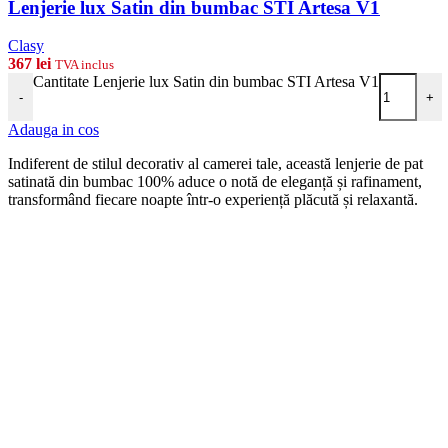
Lenjerie lux Satin din bumbac STI Artesa V1
Clasy
367
lei
TVA inclus
Cantitate Lenjerie lux Satin din bumbac STI Artesa V1
-
+
Adauga in cos
Indiferent de stilul decorativ al camerei tale, această lenjerie de pat
satinată din bumbac 100% aduce o notă de eleganță și rafinament,
transformând fiecare noapte într-o experiență plăcută și relaxantă.