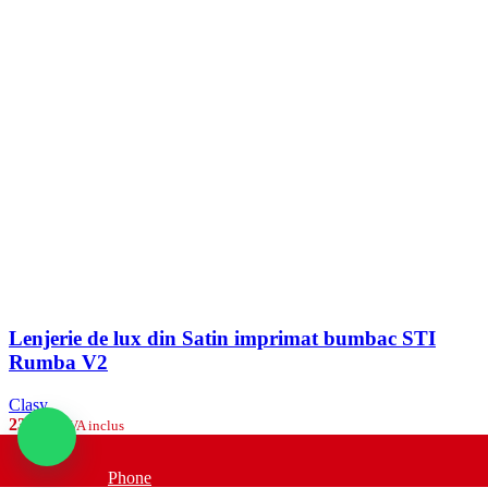
Lenjerie de lux din Satin imprimat bumbac STI
Rumba V2
Clasy
238
lei
TVA inclus
Cantitate Lenjerie de lux din Satin imprimat bumbac STI Rumba
-
Phone