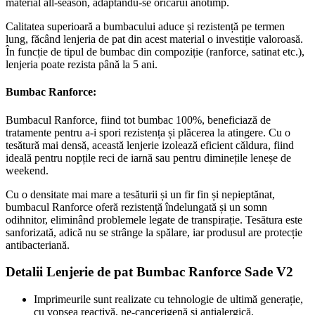
material all-season, adaptându-se oricărui anotimp.
Calitatea superioară a bumbacului aduce și rezistență pe termen
lung, făcând lenjeria de pat din acest material o investiție valoroasă.
În funcție de tipul de bumbac din compoziție (ranforce, satinat etc.),
lenjeria poate rezista până la 5 ani.
Bumbac Ranforce:
Bumbacul Ranforce, fiind tot bumbac 100%, beneficiază de
tratamente pentru a-i spori rezistența și plăcerea la atingere. Cu o
tesătură mai densă, această lenjerie izolează eficient căldura, fiind
ideală pentru nopțile reci de iarnă sau pentru diminețile leneșe de
weekend.
Cu o densitate mai mare a tesăturii și un fir fin și nepieptănat,
bumbacul Ranforce oferă rezistență îndelungată și un somn
odihnitor, eliminând problemele legate de transpirație. Tesătura este
sanforizată, adică nu se strânge la spălare, iar produsul are protecție
antibacteriană.
Detalii Lenjerie de pat Bumbac Ranforce Sade V2
Imprimeurile sunt realizate cu tehnologie de ultimă generație,
cu vopsea reactivă, ne-cancerigenă și antialergică.