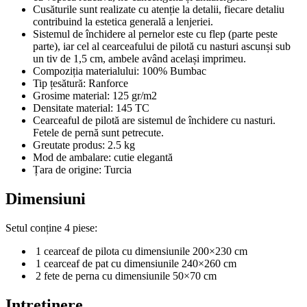
Cusăturile sunt realizate cu atenție la detalii, fiecare detaliu
contribuind la estetica generală a lenjeriei.
Sistemul de închidere al pernelor este cu flep (parte peste
parte), iar cel al cearceafului de pilotă cu nasturi ascunși sub
un tiv de 1,5 cm, ambele având același imprimeu.
Compoziția materialului: 100% Bumbac
Tip țesătură: Ranforce
Grosime material: 125 gr/m2
Densitate material: 145 TC
Cearceaful de pilotă are sistemul de închidere cu nasturi.
Fetele de pernă sunt petrecute.
Greutate produs: 2.5 kg
Mod de ambalare: cutie elegantă
Țara de origine: Turcia
Dimensiuni
Setul conține 4 piese:
1 cearceaf de pilota cu dimensiunile 200×230 cm
1 cearceaf de pat cu dimensiunile 240×260 cm
2 fete de perna cu dimensiunile 50×70 cm
Intretinere