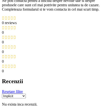
Ne poti contacta pentru a discuta despre nevoile tale si despre
produsele care sunt cel mai potrivite pentru unitatea ta de cazare.
Completeaza formularul si te vom contacta in cel mai scurt timp.
0 reviews
0
0
0
0
0
Recenzii
Resetare filtre
Nu exista inca recenzii.