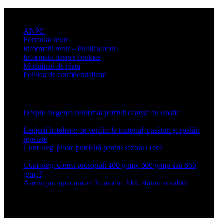
Informatii clienti
ANPC
Formular retur
Informatii retur – Politica retur
Informatii despre cookies
Modalitati de plata
Politica de confidentialitate
Articole recente
Despre alegerea celui mai potrivit cearșaf cu elastic
13 iulie
2026
Lenjerii hoteliere: ce verifici la material, cusături și spălări
repetate
24 iunie 2026
Cum alegi pilota potrivită pentru sezonul rece
26 ianuarie
2026
Cum alegi corect prosopul: 400 g/mp, 500 g/mp sau 650
g/mp?
26 ianuarie 2026
Amenajare apartament 3 camere: Idei, sfaturi si solutii
16 mai
2025
Conforter.ro