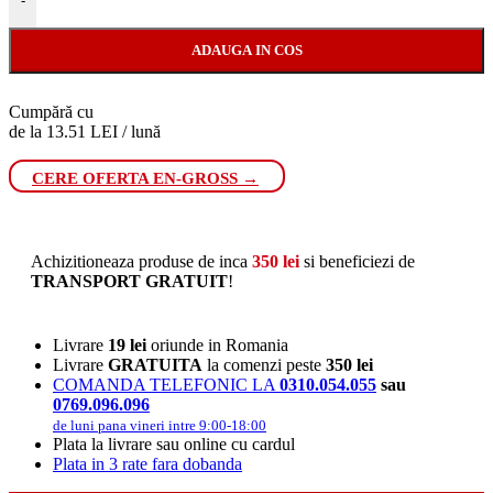
-
ADAUGA IN COS
Cumpără cu
de la 13.51 LEI / lună
CERE OFERTA EN-GROSS →
Achizitioneaza produse de inca
350
lei
si beneficiezi de
TRANSPORT GRATUIT
!
Livrare
19 lei
oriunde in Romania
Livrare
GRATUITA
la comenzi peste
350 lei
COMANDA TELEFONIC LA
0310.054.055
sau
0769.096.096
de luni pana vineri intre 9:00-18:00
Plata la livrare sau online cu cardul
Plata in 3 rate fara dobanda