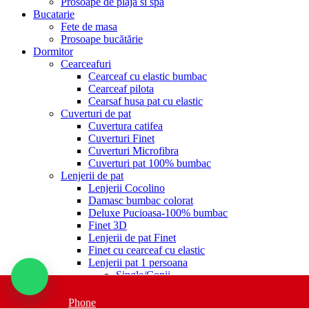
Prosoape de plaja si spa
Bucatarie
Fete de masa
Prosoape bucătărie
Dormitor
Cearceafuri
Cearceaf cu elastic bumbac
Cearceaf pilota
Cearsaf husa pat cu elastic
Cuverturi de pat
Cuvertura catifea
Cuverturi Finet
Cuverturi Microfibra
Cuverturi pat 100% bumbac
Lenjerii de pat
Lenjerii Cocolino
Damasc bumbac colorat
Deluxe Pucioasa-100% bumbac
Finet 3D
Lenjerii de pat Finet
Finet cu cearceaf cu elastic
Lenjerii pat 1 persoana
Single/Copii
Lenjerii Blana Iepure
Lenjerii de pat cu elastic
Phone