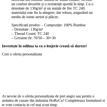
un confort deosebit și o rezistență sporită în timp. Cu o
densitate de 130g/m² și un număr de fire TC 240,
materialul este fin la atingere, dar robust, asigurând un
mediu de somn aerisit și plăcut.
Specificații produs: – Compoziție: 100% Bumbac
– Densitate: 130g/m²
– Thread Count: TC 240
– Grosime fir: 70/50 – 30×30
Investește în odihna ta cu o lenjerie creată să dureze!
Cere o oferta personalizata
Ai nevoie de o oferta personalizata de pret angro sau pentru o
unitatea de cazare din industria HoReCa? Completeaza formularul si
te vom contacta in cel mai scurt timp.