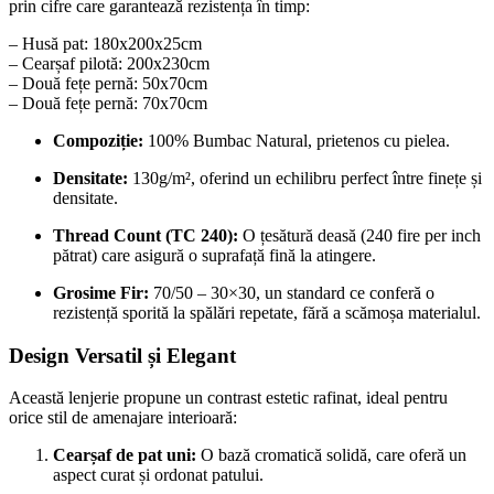
prin cifre care garantează rezistența în timp:
– Husă pat: 180x200x25cm
– Cearșaf pilotă: 200x230cm
– Două fețe pernă: 50x70cm
– Două fețe pernă: 70x70cm
Compoziție:
100% Bumbac Natural, prietenos cu pielea.
Densitate:
130g/m², oferind un echilibru perfect între finețe și
densitate.
Thread Count (TC 240):
O țesătură deasă (240 fire per inch
pătrat) care asigură o suprafață fină la atingere.
Grosime Fir:
70/50 – 30×30, un standard ce conferă o
rezistență sporită la spălări repetate, fără a scămoșa materialul.
Design Versatil și Elegant
Această lenjerie propune un contrast estetic rafinat, ideal pentru
orice stil de amenajare interioară:
Cearșaf de pat uni:
O bază cromatică solidă, care oferă un
aspect curat și ordonat patului.