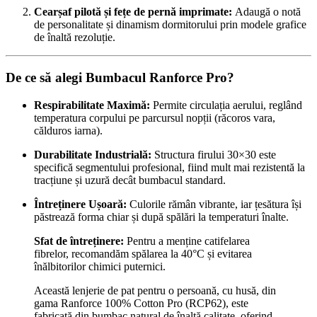
Cearșaf pilotă și fețe de pernă imprimate:
Adaugă o notă
de personalitate și dinamism dormitorului prin modele grafice
de înaltă rezoluție.
De ce să alegi Bumbacul Ranforce Pro?
Respirabilitate Maximă:
Permite circulația aerului, reglând
temperatura corpului pe parcursul nopții (răcoros vara,
călduros iarna).
Durabilitate Industrială:
Structura firului 30×30 este
specifică segmentului profesional, fiind mult mai rezistentă la
tracțiune și uzură decât bumbacul standard.
Întreținere Ușoară:
Culorile rămân vibrante, iar țesătura își
păstrează forma chiar și după spălări la temperaturi înalte.
Sfat de întreținere:
Pentru a menține catifelarea
fibrelor, recomandăm spălarea la 40°C și evitarea
înălbitorilor chimici puternici.
Această lenjerie de pat pentru o persoană, cu husă, din
gama Ranforce 100% Cotton Pro (RCP62), este
fabricată din bumbac natural de înaltă calitate, oferind