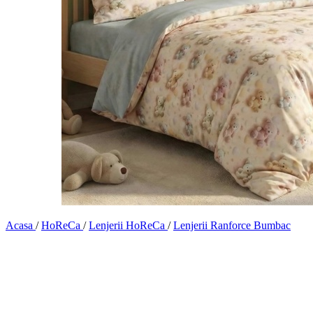
Acasa
/
HoReCa
/
Lenjerii HoReCa
/
Lenjerii Ranforce Bumbac