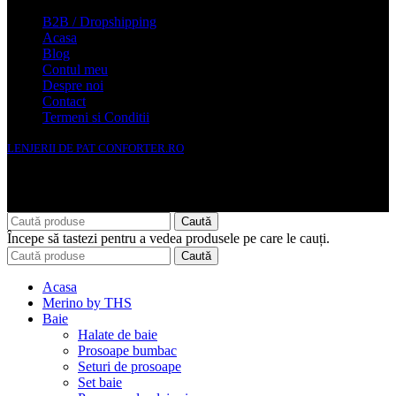
B2B / Dropshipping
Acasa
Blog
Contul meu
Despre noi
Contact
Termeni si Conditii
LENJERII DE PAT CONFORTER.RO
NMS Avante Consulting SRL
Caută
Începe să tastezi pentru a vedea produsele pe care le cauți.
Caută
Acasa
Merino by THS
Baie
Halate de baie
Prosoape bumbac
Seturi de prosoape
Set baie