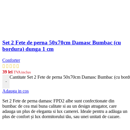
Set 2 Fete de perna 50x70cm Damasc Bumbac (cu
bordura) dunga 1 cm
Conforter
39
lei
TVA inclus
Cantitate Set 2 Fete de perna 50x70cm Damasc Bumbac (cu bord
-
Adauga in cos
Set 2 Fete de perna damasc FPD2 albe
s
unt
conf
ection
ate
din
b
umb
ac
de
ce
a
m
ai
b
una
cal
itate
si
au
un
design
at
rag
ator
,
care
ad
auga
un
plus
de
eleg
anta
si
lux
camerei
. Ideale pentru a adăuga un
plus de confort și lux dormitorului tău, sau unei unitati de cazare.