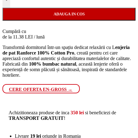
-
ADAUGA IN COS
Cumpără cu
de la 11.38 LEI / lună
Transformă dormitorul într-un spațiu dedicat relaxării cu L
enjeria
de pat Ranforce 100% Cotton Pro
, creată pentru cei care
apreciază confortul autentic și durabilitatea materialelor de calitate.
Fabricată din
100% bumbac natural
, această lenjerie oferă o
experiență de somn plăcută și sănătoasă, inspirată de standardele
hoteliere.
CERE OFERTA EN-GROSS →
Achizitioneaza produse de inca
350
lei
si beneficiezi de
TRANSPORT GRATUIT
!
Livrare
19 lei
oriunde in Romania