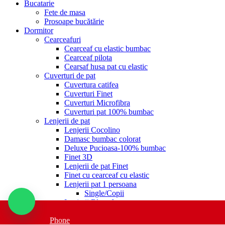
Bucatarie
Fete de masa
Prosoape bucătărie
Dormitor
Cearceafuri
Cearceaf cu elastic bumbac
Cearceaf pilota
Cearsaf husa pat cu elastic
Cuverturi de pat
Cuvertura catifea
Cuverturi Finet
Cuverturi Microfibra
Cuverturi pat 100% bumbac
Lenjerii de pat
Lenjerii Cocolino
Damasc bumbac colorat
Deluxe Pucioasa-100% bumbac
Finet 3D
Lenjerii de pat Finet
Finet cu cearceaf cu elastic
Lenjerii pat 1 persoana
Single/Copii
Lenjerii Blana Iepure
Lenjerii de pat cu elastic
Phone
Lenjerii de pat Brodate