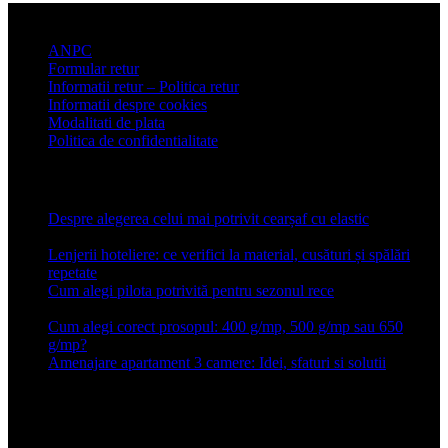
Informatii clienti
ANPC
Formular retur
Informatii retur – Politica retur
Informatii despre cookies
Modalitati de plata
Politica de confidentialitate
Articole recente
Despre alegerea celui mai potrivit cearșaf cu elastic
13 iulie
2026
Lenjerii hoteliere: ce verifici la material, cusături și spălări
repetate
24 iunie 2026
Cum alegi pilota potrivită pentru sezonul rece
26 ianuarie
2026
Cum alegi corect prosopul: 400 g/mp, 500 g/mp sau 650
g/mp?
26 ianuarie 2026
Amenajare apartament 3 camere: Idei, sfaturi si solutii
16 mai
2025
Conforter.ro