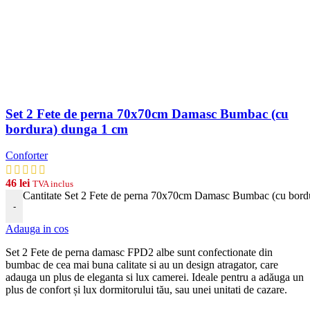
Set 2 Fete de perna 70x70cm Damasc Bumbac (cu
bordura) dunga 1 cm
Conforter
46
lei
TVA inclus
Cantitate Set 2 Fete de perna 70x70cm Damasc Bumbac (cu bord
-
Adauga in cos
Set 2 Fete de perna damasc FPD2 albe
s
unt
conf
ection
ate
din
b
umb
ac
de
ce
a
m
ai
b
una
cal
itate
si
au
un
design
at
rag
ator
,
care
ad
auga
un
plus
de
eleg
anta
si
lux
camerei
. Ideale pentru a adăuga un
plus de confort și lux dormitorului tău, sau unei unitati de cazare.