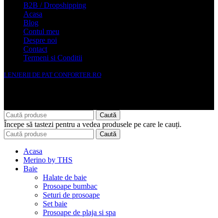
B2B / Dropshipping
Acasa
Blog
Contul meu
Despre noi
Contact
Termeni si Conditii
LENJERII DE PAT CONFORTER.RO
NMS Avante Consulting SRL
Caută
Începe să tastezi pentru a vedea produsele pe care le cauți.
Caută
Acasa
Merino by THS
Baie
Halate de baie
Prosoape bumbac
Seturi de prosoape
Set baie
Prosoape de plaja si spa