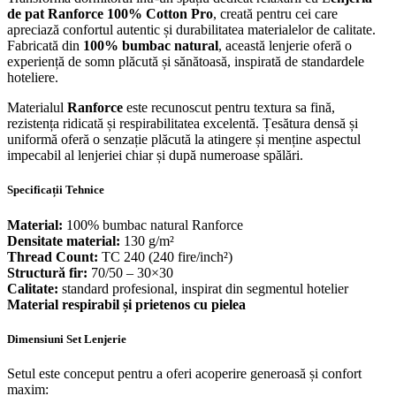
de pat Ranforce 100% Cotton Pro
, creată pentru cei care
apreciază confortul autentic și durabilitatea materialelor de calitate.
Fabricată din
100% bumbac natural
, această lenjerie oferă o
experiență de somn plăcută și sănătoasă, inspirată de standardele
hoteliere.
Materialul
Ranforce
este recunoscut pentru textura sa fină,
rezistența ridicată și respirabilitatea excelentă. Țesătura densă și
uniformă oferă o senzație plăcută la atingere și menține aspectul
impecabil al lenjeriei chiar și după numeroase spălări.
Specificații Tehnice
Material:
100% bumbac natural Ranforce
Densitate material:
130 g/m²
Thread Count:
TC 240 (240 fire/inch²)
Structură fir:
70/50 – 30×30
Calitate:
standard profesional, inspirat din segmentul hotelier
Material respirabil și prietenos cu pielea
Dimensiuni Set Lenjerie
Setul este conceput pentru a oferi acoperire generoasă și confort
maxim: