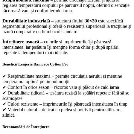
reglarea temperaturii corpului pe parcursul nopții, oferind o senzație
răcoroasă vara și confort termic iarna.
Durabilitate industrială
– structura firului
30×30
este specifică
segmentului profesional și oferă o rezistență superioară la tracțiune și
uzură comparativ cu bumbacul standard.
Întreținere ușoară
– culorile și imprimeurile își păstrează
intensitatea, iar țesătura își menține forma chiar și după spălări
repetate la temperaturi mai ridicate.
Beneficii Lenjerie Ranforce Cotton Pro
✔ Respirabilitate maximă – permite circulația aerului și menține
temperatura optimă pe timpul nopții
✔ Confort în orice sezon – răcoros vara și plăcut de cald iarna
✔ Durabilitate ridicată – țesătura rezistă la spălări repetate fără să se
scămoșeze
✔ Culori rezistente – imprimeurile își păstrează intensitatea în timp
✔ Material natural – delicat cu pielea și potrivit pentru utilizare
zilnică
Recomandări de Întreținere