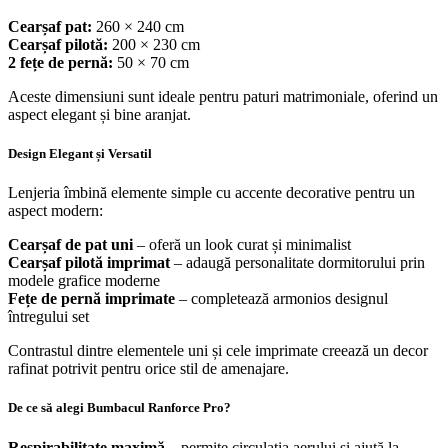
Cearșaf pat:
260 × 240 cm
Cearșaf pilotă:
200 × 230 cm
2 fețe de pernă:
50 × 70 cm
Aceste dimensiuni sunt ideale pentru paturi matrimoniale, oferind un
aspect elegant și bine aranjat.
Design Elegant și Versatil
Lenjeria îmbină elemente simple cu accente decorative pentru un
aspect modern:
Cearșaf de pat uni
– oferă un look curat și minimalist
Cearșaf pilotă imprimat
– adaugă personalitate dormitorului prin
modele grafice moderne
Fețe de pernă imprimate
– completează armonios designul
întregului set
Contrastul dintre elementele uni și cele imprimate creează un decor
rafinat potrivit pentru orice stil de amenajare.
De ce să alegi Bumbacul Ranforce Pro?
Respirabilitate maximă
– permite circulația aerului și ajută la