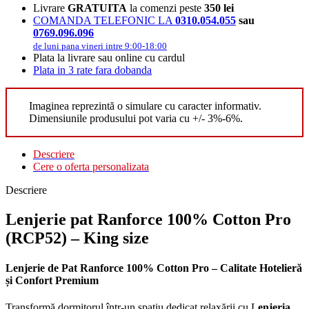
Livrare
GRATUITA
la comenzi peste
350 lei
COMANDA TELEFONIC LA
0310.054.055
sau
0769.096.096
de luni pana vineri intre 9:00-18:00
Plata la livrare sau online cu cardul
Plata in 3 rate fara dobanda
Imaginea reprezintă o simulare cu caracter informativ.
Dimensiunile produsului pot varia cu +/- 3%-6%.
Descriere
Cere o oferta personalizata
Descriere
Lenjerie pat Ranforce 100% Cotton Pro
(RCP52) – King size
Lenjerie de Pat Ranforce 100% Cotton Pro – Calitate Hotelieră
și Confort Premium
Transformă dormitorul într-un spațiu dedicat relaxării cu L
enjeria