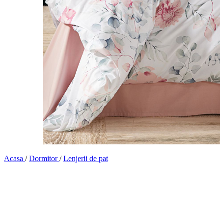
Acasa
/
Dormitor
/
Lenjerii de pat