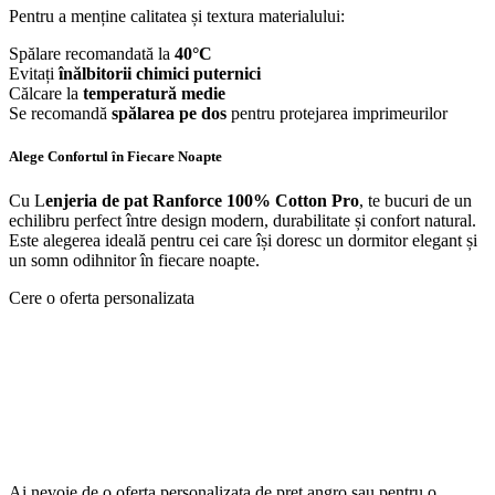
Pentru a menține calitatea și textura materialului:
Spălare recomandată la
40°C
Evitați
înălbitorii chimici puternici
Călcare la
temperatură medie
Se recomandă
spălarea pe dos
pentru protejarea imprimeurilor
Alege Confortul în Fiecare Noapte
Cu L
enjeria de pat Ranforce 100% Cotton Pro
, te bucuri de un
echilibru perfect între design modern, durabilitate și confort natural.
Este alegerea ideală pentru cei care își doresc un dormitor elegant și
un somn odihnitor în fiecare noapte.
Cere o oferta personalizata
Ai nevoie de o oferta personalizata de pret angro sau pentru o