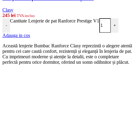
Clasy
245
lei
TVA inclus
Cantitate Lenjerie de pat Ranforce Prestige V1
-
+
Adauga in cos
Această lenjerie Bumbac Ranforce Clasy reprezintă o alegere atentă
pentru cei care caută confort, rezistență și eleganță în lenjeria de pat.
Cu imprimeuri moderne și atenție la detalii, este o completare
perfectă pentru orice dormitor, oferind un somn odihnitor și plăcut.