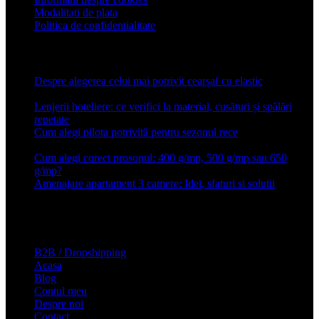
Modalitati de plata
Politica de confidentialitate
Articole recente
Despre alegerea celui mai potrivit cearșaf cu elastic
13 iulie
2026
Lenjerii hoteliere: ce verifici la material, cusături și spălări
repetate
24 iunie 2026
Cum alegi pilota potrivită pentru sezonul rece
26 ianuarie
2026
Cum alegi corect prosopul: 400 g/mp, 500 g/mp sau 650
g/mp?
26 ianuarie 2026
Amenajare apartament 3 camere: Idei, sfaturi si solutii
16 mai
2025
Conforter.ro
B2B / Dropshipping
Acasa
Blog
Contul meu
Despre noi
Contact