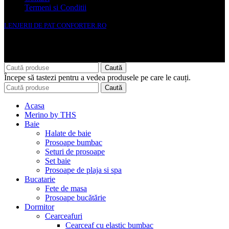
Termeni si Conditii
LENJERII DE PAT CONFORTER.RO
NMS Avante Consulting SRL
Caută
Începe să tastezi pentru a vedea produsele pe care le cauți.
Caută
Acasa
Merino by THS
Baie
Halate de baie
Prosoape bumbac
Seturi de prosoape
Set baie
Prosoape de plaja si spa
Bucatarie
Fete de masa
Prosoape bucătărie
Dormitor
Cearceafuri
Cearceaf cu elastic bumbac