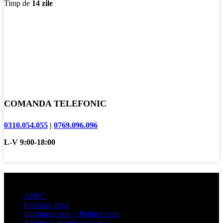
Timp de
14 zile
COMANDA TELEFONIC
0310.054.055
|
0769.096.096
L-V 9:00-18:00
Informatii clienti
ANPC
Formular retur
Informatii retur – Politica retur
Informatii despre cookies