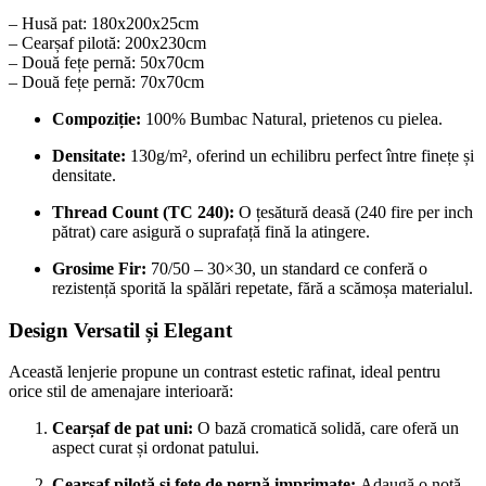
– Husă pat: 180x200x25cm
– Cearșaf pilotă: 200x230cm
– Două fețe pernă: 50x70cm
– Două fețe pernă: 70x70cm
Compoziție:
100% Bumbac Natural, prietenos cu pielea.
Densitate:
130g/m², oferind un echilibru perfect între finețe și
densitate.
Thread Count (TC 240):
O țesătură deasă (240 fire per inch
pătrat) care asigură o suprafață fină la atingere.
Grosime Fir:
70/50 – 30×30, un standard ce conferă o
rezistență sporită la spălări repetate, fără a scămoșa materialul.
Design Versatil și Elegant
Această lenjerie propune un contrast estetic rafinat, ideal pentru
orice stil de amenajare interioară:
Cearșaf de pat uni:
O bază cromatică solidă, care oferă un
aspect curat și ordonat patului.
Cearșaf pilotă și fețe de pernă imprimate:
Adaugă o notă