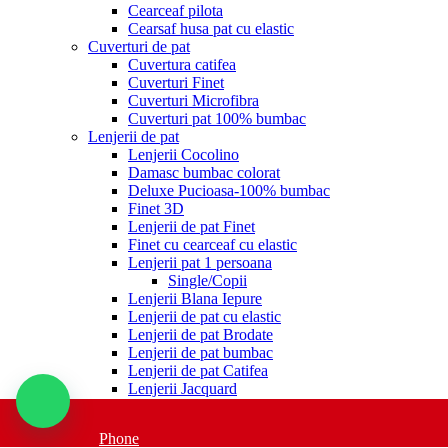
Cearceaf pilota
Cearsaf husa pat cu elastic
Cuverturi de pat
Cuvertura catifea
Cuverturi Finet
Cuverturi Microfibra
Cuverturi pat 100% bumbac
Lenjerii de pat
Lenjerii Cocolino
Damasc bumbac colorat
Deluxe Pucioasa-100% bumbac
Finet 3D
Lenjerii de pat Finet
Finet cu cearceaf cu elastic
Lenjerii pat 1 persoana
Single/Copii
Lenjerii Blana Iepure
Lenjerii de pat cu elastic
Lenjerii de pat Brodate
Lenjerii de pat bumbac
Lenjerii de pat Catifea
Lenjerii Jacquard
Lenjerii de pat Satinate si Dublusatinate
Lenjerii Elegance
Phone
Lenjerii de Lux