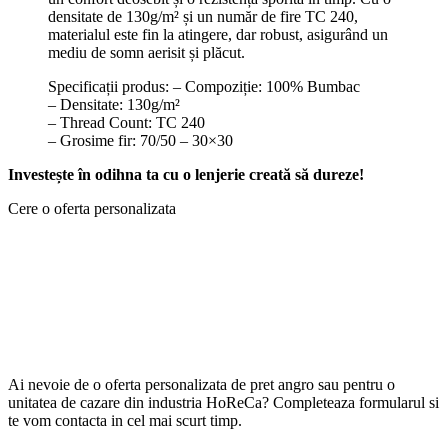
densitate de 130g/m² și un număr de fire TC 240,
materialul este fin la atingere, dar robust, asigurând un
mediu de somn aerisit și plăcut.
Specificații produs: – Compoziție: 100% Bumbac
– Densitate: 130g/m²
– Thread Count: TC 240
– Grosime fir: 70/50 – 30×30
Investește în odihna ta cu o lenjerie creată să dureze!
Cere o oferta personalizata
Ai nevoie de o oferta personalizata de pret angro sau pentru o
unitatea de cazare din industria HoReCa? Completeaza formularul si
te vom contacta in cel mai scurt timp.