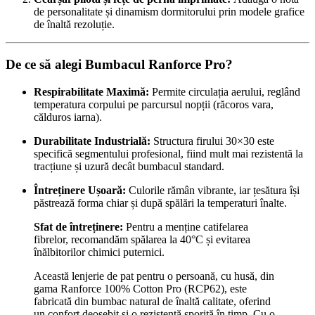
de personalitate și dinamism dormitorului prin modele grafice
de înaltă rezoluție.
De ce să alegi Bumbacul Ranforce Pro?
Respirabilitate Maximă:
Permite circulația aerului, reglând
temperatura corpului pe parcursul nopții (răcoros vara,
călduros iarna).
Durabilitate Industrială:
Structura firului 30×30 este
specifică segmentului profesional, fiind mult mai rezistentă la
tracțiune și uzură decât bumbacul standard.
Întreținere Ușoară:
Culorile rămân vibrante, iar țesătura își
păstrează forma chiar și după spălări la temperaturi înalte.
Sfat de întreținere:
Pentru a menține catifelarea
fibrelor, recomandăm spălarea la 40°C și evitarea
înălbitorilor chimici puternici.
Această lenjerie de pat pentru o persoană, cu husă, din
gama Ranforce 100% Cotton Pro (RCP62), este
fabricată din bumbac natural de înaltă calitate, oferind
un confort deosebit și o rezistență sporită în timp. Cu o