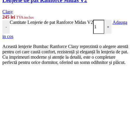
Lenjerie de pat Ranforce Midas V2
Clasy
245
lei
TVA inclus
Cantitate Lenjerie de pat Ranforce Midas V2
Adauga
-
+
in cos
Această lenjerie Bumbac Ranforce Clasy reprezintă o alegere atentă
pentru cei care caută confort, rezistență și eleganță în lenjeria de pat.
Cu imprimeuri moderne și atenție la detalii, este o completare
perfectă pentru orice dormitor, oferind un somn odihnitor și plăcut.