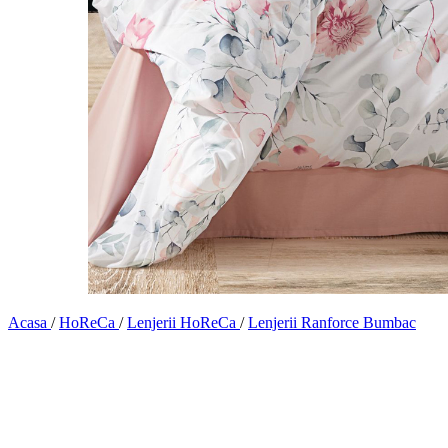
Acasa
/
HoReCa
/
Lenjerii HoReCa
/
Lenjerii Ranforce Bumbac