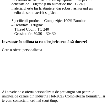
densitate de 130g/m² și un număr de fire TC 240,
materialul este fin la atingere, dar robust, asigurând un
mediu de somn aerisit și plăcut.
Specificații produs: – Compoziție: 100% Bumbac
– Densitate: 130g/m²
– Thread Count: TC 240
– Grosime fir: 70/50 – 30×30
Investește în odihna ta cu o lenjerie creată să dureze!
Cere o oferta personalizata
Ai nevoie de o oferta personalizata de pret angro sau pentru o
unitatea de cazare din industria HoReCa? Completeaza formularul si
te vom contacta in cel mai scurt timp.