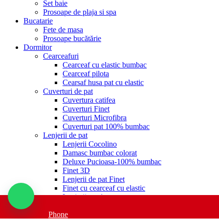
Set baie
Prosoape de plaja si spa
Bucatarie
Fete de masa
Prosoape bucătărie
Dormitor
Cearceafuri
Cearceaf cu elastic bumbac
Cearceaf pilota
Cearsaf husa pat cu elastic
Cuverturi de pat
Cuvertura catifea
Cuverturi Finet
Cuverturi Microfibra
Cuverturi pat 100% bumbac
Lenjerii de pat
Lenjerii Cocolino
Damasc bumbac colorat
Deluxe Pucioasa-100% bumbac
Finet 3D
Lenjerii de pat Finet
Finet cu cearceaf cu elastic
Lenjerii pat 1 persoana
Single/Copii
Lenjerii Blana Iepure
Phone