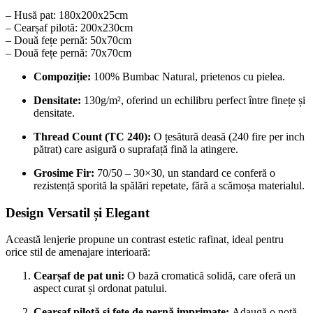
– Husă pat: 180x200x25cm
– Cearșaf pilotă: 200x230cm
– Două fețe pernă: 50x70cm
– Două fețe pernă: 70x70cm
Compoziție:
100% Bumbac Natural, prietenos cu pielea.
Densitate:
130g/m², oferind un echilibru perfect între finețe și
densitate.
Thread Count (TC 240):
O țesătură deasă (240 fire per inch
pătrat) care asigură o suprafață fină la atingere.
Grosime Fir:
70/50 – 30×30, un standard ce conferă o
rezistență sporită la spălări repetate, fără a scămoșa materialul.
Design Versatil și Elegant
Această lenjerie propune un contrast estetic rafinat, ideal pentru
orice stil de amenajare interioară:
Cearșaf de pat uni:
O bază cromatică solidă, care oferă un
aspect curat și ordonat patului.
Cearșaf pilotă și fețe de pernă imprimate:
Adaugă o notă