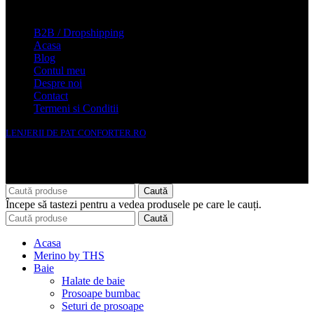
Conforter.ro
B2B / Dropshipping
Acasa
Blog
Contul meu
Despre noi
Contact
Termeni si Conditii
LENJERII DE PAT CONFORTER.RO
NMS Avante Consulting SRL
Caută
Începe să tastezi pentru a vedea produsele pe care le cauți.
Caută
Acasa
Merino by THS
Baie
Halate de baie
Prosoape bumbac
Seturi de prosoape