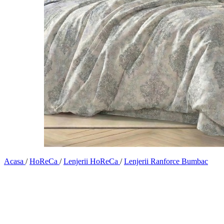
Acasa
/
HoReCa
/
Lenjerii HoReCa
/
Lenjerii Ranforce Bumbac