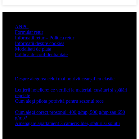
Informatii clienti
ANPC
Formular retur
Informatii retur – Politica retur
Informatii despre cookies
Modalitati de plata
Politica de confidentialitate
Articole recente
Despre alegerea celui mai potrivit cearșaf cu elastic
13 iulie
2026
Lenjerii hoteliere: ce verifici la material, cusături și spălări
repetate
24 iunie 2026
Cum alegi pilota potrivită pentru sezonul rece
26 ianuarie
2026
Cum alegi corect prosopul: 400 g/mp, 500 g/mp sau 650
g/mp?
26 ianuarie 2026
Amenajare apartament 3 camere: Idei, sfaturi si solutii
16 mai
2025