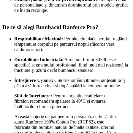
de personalitate și dinamism dormitorului prin modele grafice
de înaltă rezoluție.
De ce să alegi Bumbacul Ranforce Pro?
Respirabilitate Maximă:
Permite circulația aerului, reglând
temperatura corpului pe parcursul nopții (răcoros vara,
călduros iarna).
Durabilitate Industrială:
Structura firului 30×30 este
specifică segmentului profesional, fiind mult mai rezistentă la
tracțiune și uzură decât bumbacul standard.
Întreținere Ușoară:
Culorile rămân vibrante, iar țesătura își
păstrează forma chiar și după spălări la temperaturi înalte.
Sfat de întreținere:
Pentru a menține catifelarea
fibrelor, recomandăm spălarea la 40°C și evitarea
înălbitorilor chimici puternici.
Această lenjerie de pat pentru o persoană, cu husă, din
gama Ranforce 100% Cotton Pro (RCP62), este
fabricată din bumbac natural de înaltă calitate, oferind
un confort deosebit și o rezistență sporită în timp. Cu o