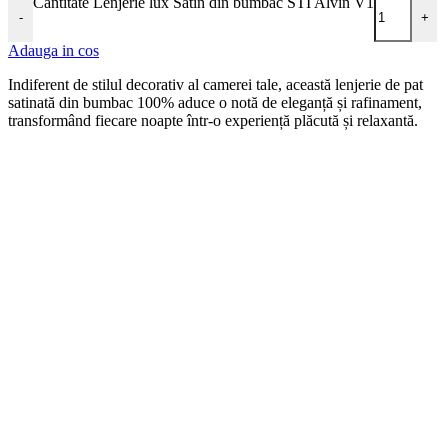
Cantitate Lenjerie lux Satin din bumbac STI Alvin V1
-
+
Adauga in cos
Indiferent de stilul decorativ al camerei tale, această lenjerie de pat
satinată din bumbac 100% aduce o notă de eleganță și rafinament,
transformând fiecare noapte într-o experiență plăcută și relaxantă.