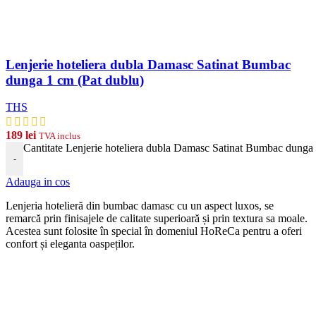
Lenjerie hoteliera dubla Damasc Satinat Bumbac
dunga 1 cm (Pat dublu)
THS
189
lei
TVA inclus
Cantitate Lenjerie hoteliera dubla Damasc Satinat Bumbac dunga 
-
Adauga in cos
Len
j
eria
hotel
ier
ă
din
b
umb
ac damasc
cu
un
aspect
lux
os, se
remarcă prin finisajele de calitate superioară și prin textura sa moale.
Acestea sunt folosite în special în domeniul HoReCa pentru a oferi
confort și eleganta oaspeților.