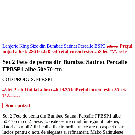
Lenjerie King Size din Bumbac Satinat Percalle BSP3
Prețul
286
lei
inițial a fost: 286 lei.
258
lei
Prețul curent este: 258 lei.
TVA inclus
Set 2 Fete de perna din Bumbac Satinat Percalle
FPBSP1 albe 50×70 cm
COD PRODUS:
FPBSP1
Prețul inițial a fost: 46 lei.
35
lei
Prețul curent este: 35 lei.
46
lei
TVA inclus
Stoc epuizat
Set 2 Fete de perna din Bumbac Satinat Percalle FPBSP1 albe
50×70 cm cu 2 piese, folosite cel mai mult în regimul hotelier,
datorita simplitătii si calitatii extraordinare, ce are un aspect usor
lucios pentru o nota de eleganta si rafinament. Mako Satinuleste