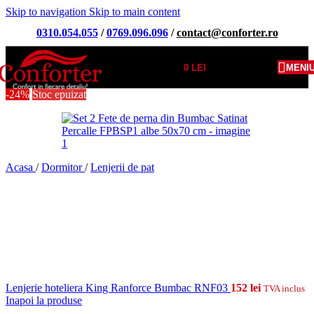
Skip to navigation
Skip to main content
0310.054.055
/
0769.096.096
/
contact@conforter.ro
0
LEI
MENI
-24%
Stoc epuizat
Acasa
/
Dormitor
/
Lenjerii de pat
Lenjerie hoteliera King Ranforce Bumbac RNF03
152
lei
TVA inclus
Inapoi la produse