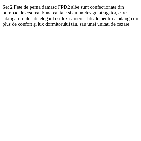
Set 2 Fete de perna damasc FPD2 albe
s
unt
conf
ection
ate
din
b
umb
ac
de
ce
a
m
ai
b
una
cal
itate
si
au
un
design
at
rag
ator
,
care
ad
auga
un
plus
de
eleg
anta
si
lux
camerei
. Ideale pentru a adăuga un
plus de confort și lux dormitorului tău, sau unei unitati de cazare.