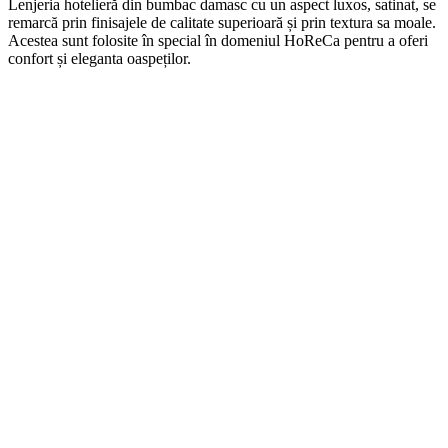
Len
j
eria
hotel
ier
ă
din
b
umb
ac damasc
cu
un
aspect
lux
os, satinat, se
remarcă prin finisajele de calitate superioară și prin textura sa moale.
Acestea sunt folosite în special în domeniul HoReCa pentru a oferi
confort și eleganta oaspeților.