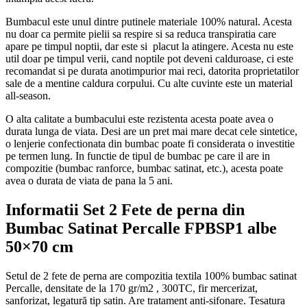
Bumbacul este unul dintre putinele materiale 100% natural. Acesta
nu doar ca permite pielii sa respire si sa reduca transpiratia care
apare pe timpul noptii, dar este si placut la atingere. Acesta nu este
util doar pe timpul verii, cand noptile pot deveni calduroase, ci este
recomandat si pe durata anotimpurior mai reci, datorita proprietatilor
sale de a mentine caldura corpului. Cu alte cuvinte este un material
all-season.
O alta calitate a bumbacului este rezistenta acesta poate avea o
durata lunga de viata. Desi are un pret mai mare decat cele sintetice,
o lenjerie confectionata din bumbac poate fi considerata o investitie
pe termen lung. In functie de tipul de bumbac pe care il are in
compozitie (bumbac ranforce, bumbac satinat, etc.), acesta poate
avea o durata de viata de pana la 5 ani.
Informatii Set 2 Fete de perna din
Bumbac Satinat Percalle FPBSP1 albe
50×70 cm
Setul de 2 fete de perna are compozitia textila 100% bumbac satinat
Percalle, densitate de la 170 gr/m2 , 300TC, fir mercerizat,
sanforizat, legatură tip satin. Are tratament anti-sifonare. Tesatura