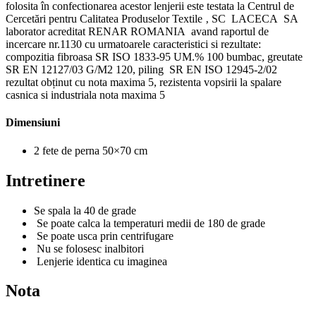
folosita în confectionarea acestor lenjerii este testata la Centrul de
Cercetări pentru Calitatea Produselor Textile ‚ SC LACECA SA
laborator acreditat RENAR ROMANIA avand raportul de
incercare nr.1130 cu urmatoarele caracteristici si rezultate:
compozitia fibroasa SR ISO 1833-95 UM.% 100 bumbac, greutate
SR EN 12127/03 G/M2 120, piling SR EN ISO 12945-2/02
rezultat obținut cu nota maxima 5, rezistenta vopsirii la spalare
casnica si industriala nota maxima 5
Dimensiuni
2 fete de perna 50×70 cm
Intretinere
Se spala la 40 de grade
Se poate calca la temperaturi medii de 180 de grade
Se poate usca prin centrifugare
Nu se folosesc inalbitori
Lenjerie identica cu imaginea
Nota