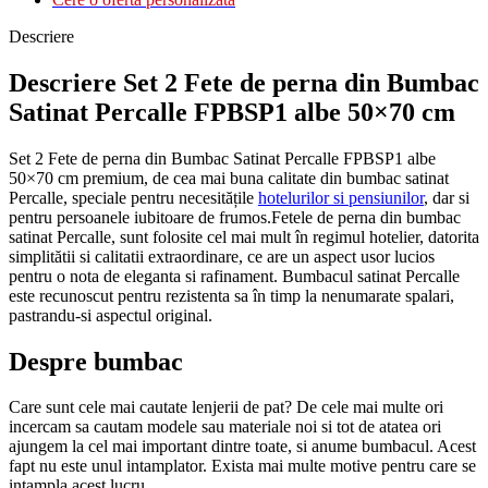
Descriere
Descriere Set 2 Fete de perna din Bumbac
Satinat Percalle FPBSP1 albe 50×70 cm
Set 2 Fete de perna din Bumbac Satinat Percalle FPBSP1 albe
50×70 cm premium, de cea mai buna calitate din bumbac satinat
Percalle, speciale pentru necesitățile
hotelurilor si pensiunilor
, dar si
pentru persoanele iubitoare de frumos.Fetele de perna din bumbac
satinat Percalle, sunt folosite cel mai mult în regimul hotelier, datorita
simplitătii si calitatii extraordinare, ce are un aspect usor lucios
pentru o nota de eleganta si rafinament. Bumbacul satinat Percalle
este recunoscut pentru rezistenta sa în timp la nenumarate spalari,
pastrandu-si aspectul original.
Despre bumbac
Care sunt cele mai cautate lenjerii de pat? De cele mai multe ori
incercam sa cautam modele sau materiale noi si tot de atatea ori
ajungem la cel mai important dintre toate, si anume bumbacul. Acest
fapt nu este unul intamplator. Exista mai multe motive pentru care se
intampla acest lucru.