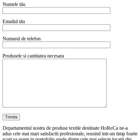
Numele tău
Emailul tău
Numarul de telefon
Produsele si cantitatea necesara
Departamentul nostru de produse textile destinate HoReCa ne-a
adus cele mai mari satisfactii profesionale, reusind intr-un timp foarte
scurt sa avem in portofoliu unele dintre cele mai selecte locatii din