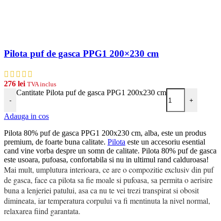
Pilota puf de gasca PPG1 200×230 cm
276
lei
TVA inclus
Cantitate Pilota puf de gasca PPG1 200x230 cm
-
+
Adauga in cos
Pilota 80% puf de gasca PPG1 200x230 cm, alba, este un produs
premium, de foarte buna calitate.
Pilota
este un accesoriu esential
cand vine vorba despre un somn de calitate. Pilota 80% puf de gasca
este usoara, pufoasa, confortabila si nu in ultimul rand calduroasa!
Mai mult, umplutura interioara, ce are o compozitie exclusiv din puf
de gasca, face ca pilota sa fie moale si pufoasa, sa permita o aerisire
buna a lenjeriei patului, asa ca nu te vei trezi transpirat si obosit
dimineata, iar temperatura corpului va fi mentinuta la nivel normal,
relaxarea fiind garantata.