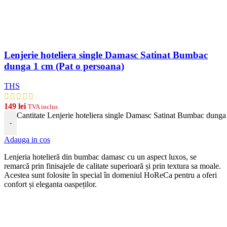
Lenjerie hoteliera single Damasc Satinat Bumbac
dunga 1 cm (Pat o persoana)
THS
149
lei
TVA inclus
Cantitate Lenjerie hoteliera single Damasc Satinat Bumbac dunga
-
Adauga in cos
Len
j
eria
hotel
ier
ă
din
b
umb
ac damasc
cu
un
aspect
lux
os, se
remarcă prin finisajele de calitate superioară și prin textura sa moale.
Acestea sunt folosite în special în domeniul HoReCa pentru a oferi
confort și eleganta oaspeților.