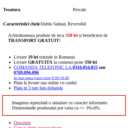
Tesatura
Percale
Caracteristici cheie
Dublu Satinat, Reversibil
Achizitioneaza produse de inca
350
lei
si beneficiezi de
TRANSPORT GRATUIT
!
Livrare
19 lei
oriunde in Romania
Livrare
GRATUITA
la comenzi peste
350 lei
COMANDA TELEFONIC LA
0310.054.055
sau
0769.096.096
de luni pana vineri intre 9:00-18:00
Plata la livrare sau online cu cardul
Plata in 3 rate fara dobanda
Imaginea reprezintă o simulare cu caracter informativ.
Dimensiunile produsului pot varia cu +/- 3%-6%.
Descriere
Cere o oferta personalizata