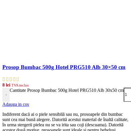
Prosop Bumbac 500g Hotel PRG510 Alb 30×50 cm
8
lei
TVA inclus
Cantitate Prosop Bumbac 500g Hotel PRG510 Alb 30x50 cm
-
Adauga in cos
Indiferent dacă ai o piele sensibilă sau nu, prosoapele din bumbac
sunt cea mai bună alegere. Datorită acestui material de înaltă calitate,
în urma stergerii pielea nu se va irita sau coji (descuama). Datorită
acestor două motive, prosoapele sunt ideale și pentru bebeluși.