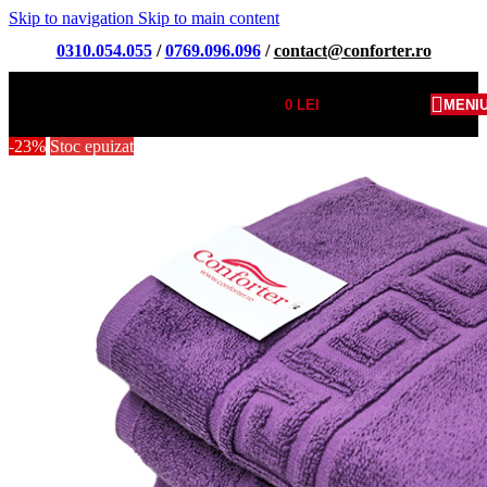
Skip to navigation
Skip to main content
0310.054.055
/
0769.096.096
/
contact@conforter.ro
0
LEI
MENI
-23%
Stoc epuizat