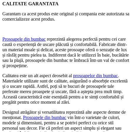
CALITATE GARANTATA
Garantam ca acest produs este original și compania este autorizata sa
comercializeze acest produs.
Prosoapele din bumbac
reprezintă alegerea perfectă pentru cei care
caută o experiență de uscare plăcută și confortabilă. Fabricate dintr-
un material moale și delicat, aceste prosoape oferă o senzație de lux
și răsfăț pentru pielea ta. Indiferent dacă le utilizezi în baie, bucătărie
sau la plajă, prosoapele din bumbac te îmbracă într-un val de confort
și prospețime.
Calitatea este un alt aspect deosebit al
prosoapelor din bumbac
.
Materialele utilizate sunt de calitate, asigurând o absorbție excelentă
și o uscare rapidă. Astfel, poți să te bucuri de prosoapele tale
preferate mereu proaspete și uscate, fără a aștepta prea mult timp.
Această caracteristică este esențială pentru a te simți confortabil și
pregătit pentru orice moment al zilei.
Designul atrăgător și versatilitatea reprezintă alte aspecte demne de
menționat.
Prosoapele din bumbac
vin într-o varietate de culori,
modele și dimensiuni, pentru a se potrivi perfect cu orice stil
personal sau decor. Fie că preferi un aspect simplu și elegant sau