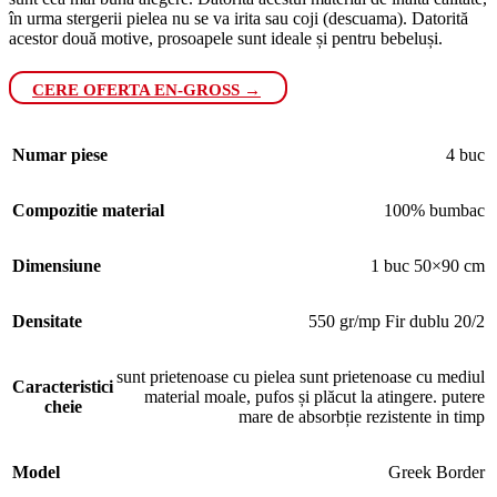
în urma stergerii pielea nu se va irita sau coji (descuama). Datorită
acestor două motive, prosoapele sunt ideale și pentru bebeluși.
CERE OFERTA EN-GROSS →
Numar piese
4 buc
Compozitie material
100% bumbac
Dimensiune
1 buc 50×90 cm
Densitate
550 gr/mp Fir dublu 20/2
sunt prietenoase cu pielea sunt prietenoase cu mediul
Caracteristici
material moale, pufos și plăcut la atingere. putere
cheie
mare de absorbție rezistente in timp
Model
Greek Border