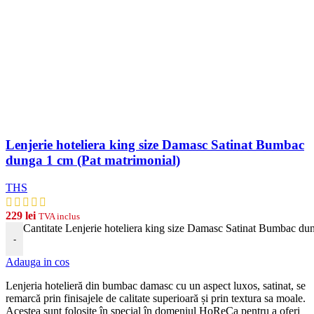
Lenjerie hoteliera king size Damasc Satinat Bumbac
dunga 1 cm (Pat matrimonial)
THS
229
lei
TVA inclus
Cantitate Lenjerie hoteliera king size Damasc Satinat Bumbac du
-
Adauga in cos
Len
j
eria
hotel
ier
ă
din
b
umb
ac damasc
cu
un
aspect
lux
os, satinat, se
remarcă prin finisajele de calitate superioară și prin textura sa moale.
Acestea sunt folosite în special în domeniul HoReCa pentru a oferi