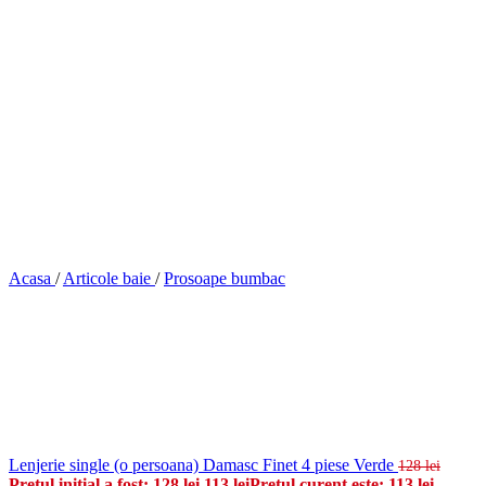
Acasa
/
Articole baie
/
Prosoape bumbac
Lenjerie single (o persoana) Damasc Finet 4 piese Verde
128
lei
Prețul inițial a fost: 128 lei.
113
lei
Prețul curent este: 113 lei.