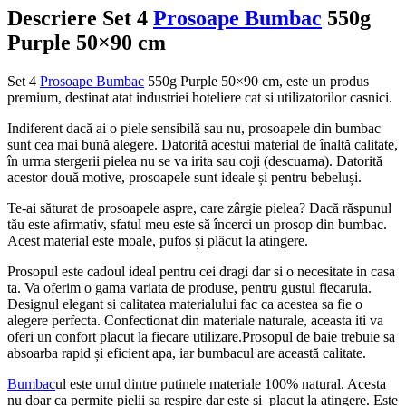
Descriere Set 4
Prosoape Bumbac
550g
Purple 50×90 cm
Set 4
Prosoape Bumbac
550g Purple 50×90 cm, este un produs
premium, destinat atat industriei hoteliere cat si utilizatorilor casnici.
Indiferent dacă ai o piele sensibilă sau nu, prosoapele din bumbac
sunt cea mai bună alegere. Datorită acestui material de înaltă calitate,
în urma stergerii pielea nu se va irita sau coji (descuama). Datorită
acestor două motive, prosoapele sunt ideale și pentru bebeluși.
Te-ai săturat de prosoapele aspre, care zârgie pielea? Dacă răspunul
tău este afirmativ, sfatul meu este să încerci un prosop din bumbac.
Acest material este moale, pufos și plăcut la atingere.
Prosopul este cadoul ideal pentru cei dragi dar si o necesitate in casa
ta. Va oferim o gama variata de produse, pentru gustul fiecaruia.
Designul elegant si calitatea materialului fac ca acestea sa fie o
alegere perfecta. Confectionat din materiale naturale, aceasta iti va
oferi un confort placut la fiecare utilizare.Prosopul de baie trebuie sa
absoarba rapid și eficient apa, iar bumbacul are această calitate.
Bumbac
ul este unul dintre putinele materiale 100% natural. Acesta
nu doar ca permite pielii sa respire dar este si placut la atingere. Este