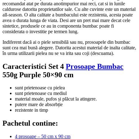
recomandat atat pe durata anotimpurior mai reci, cat si in lunile
caldurose datorita proprietatilor sale. Cu alte cuvinte este un material
all-season. O alta calitate a bumbacului este rezistenta, acesta poate
avea o durata lunga de viata. Desi are un pret mai mare decat cele
sintetice, produsele ce au in componenta bumbac poate fi
considerata o investitie pe termen lung.
Indiferent dacă ai o piele sensibilă sau nu, prosoapele din bumbac
sunt cea mai bună alegere. Datorita acestui material de inalta calitate,
în urma utilizarii pielea nu se va irita sau coji (descuama).
Caracteristici Set 4
Prosoape Bumbac
550g Purple 50×90 cm
sunt prietenoase cu pielea
sunt prietenoase cu mediul
material moale, pufos și plăcut la atingere.
putere mare de absorbție
rezistente in timp
Pachetul contine:
4 prosoape – 50 cm x 90 cm