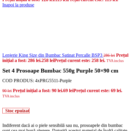
Inapoi la produse
Lenjerie King Size din Bumbac Satinat Percalle BSP3
Prețul
286
lei
inițial a fost: 286 lei.
258
lei
Prețul curent este: 258 lei.
TVA inclus
Set 4 Prosoape Bumbac 550g Purple 50×90 cm
COD PRODUS:
4xPRG5511-Purple
Prețul inițial a fost: 90 lei.
69
lei
Prețul curent este: 69 lei.
90
lei
TVA inclus
Stoc epuizat
Indiferent dacă ai o piele sensibilă sau nu, prosoapele din bumbac
sunt cea mai bună alegere. Datorită acestui material de înaltă calitate,