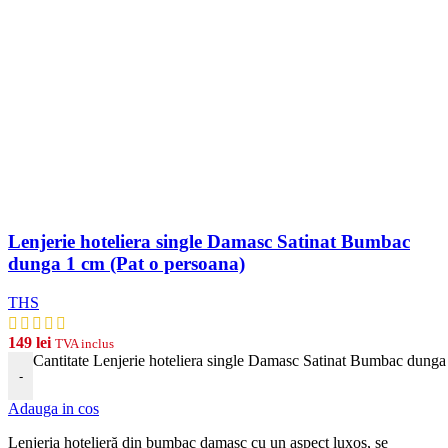
Lenjerie hoteliera single Damasc Satinat Bumbac
dunga 1 cm (Pat o persoana)
THS
149
lei
TVA inclus
Cantitate Lenjerie hoteliera single Damasc Satinat Bumbac dunga
-
Adauga in cos
Len
j
eria
hotel
ier
ă
din
b
umb
ac damasc
cu
un
aspect
lux
os, se