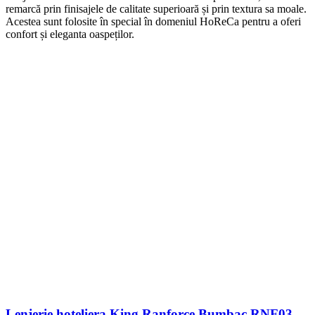
remarcă prin finisajele de calitate superioară și prin textura sa moale.
Acestea sunt folosite în special în domeniul HoReCa pentru a oferi
confort și eleganta oaspeților.
Lenjerie hoteliera King Ranforce Bumbac RNF03