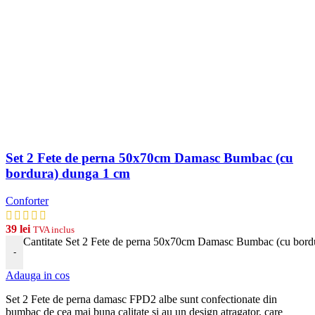
Set 2 Fete de perna 50x70cm Damasc Bumbac (cu
bordura) dunga 1 cm
Conforter
39
lei
TVA inclus
Cantitate Set 2 Fete de perna 50x70cm Damasc Bumbac (cu bord
-
Adauga in cos
Set 2 Fete de perna damasc FPD2 albe
s
unt
conf
ection
ate
din
b
umb
ac
de
ce
a
m
ai
b
una
cal
itate
si
au
un
design
at
rag
ator
,
care