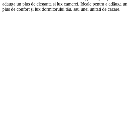
ad
auga
un
plus
de
eleg
anta
si
lux
camerei
. Ideale pentru a adăuga un
plus de confort și lux dormitorului tău, sau unei unitati de cazare.