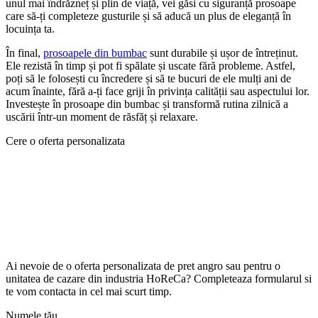
unul mai îndrăzneț și plin de viață, vei găsi cu siguranță prosoape
care să-ți completeze gusturile și să aducă un plus de eleganță în
locuința ta.
În final,
prosoapele din bumbac
sunt durabile și ușor de întreținut.
Ele rezistă în timp și pot fi spălate și uscate fără probleme. Astfel,
poți să le folosești cu încredere și să te bucuri de ele mulți ani de
acum înainte, fără a-ți face griji în privința calității sau aspectului lor.
Investește în prosoape din bumbac și transformă rutina zilnică a
uscării într-un moment de răsfăț și relaxare.
Cere o oferta personalizata
Ai nevoie de o oferta personalizata de pret angro sau pentru o
unitatea de cazare din industria HoReCa? Completeaza formularul si
te vom contacta in cel mai scurt timp.
Numele tău