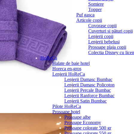
Somiere
Topper
Puf gasca
Articole copii
Covorase copii
Cuverturi si pături copii
Lenjerii copii
Lenjerii bebelusi
Prosoape plaja copii
Colectia Disney cu licen
HoReCa
Halate de baie hotel
Horeca en-gros
Lenjerii HoReCa
Lenjerii Damasc Bumbac
Lenjerii Damasc Policoton
Lenjerii Percale Bumbac
Lenjerii Ranforce Bumbac
Lenjerii Satin Bumbac
Pilote HoReCa
Prosoape hotel
Prosoape albe
Prosoape Economy
Prosoape colorate 500 gr
Prosoape colorate 550 gr