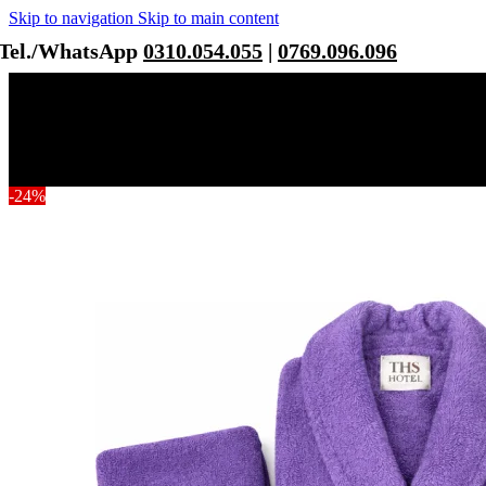
Skip to navigation
Skip to main content
Tel./WhatsApp
0310.054.055
|
0769.096.096
-24%