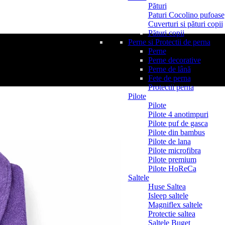
Pături
Paturi Cocolino pufoase
Cuverturi si pături copii
Pături copii
Perne si Protectii de perna
Perne
Perne decorative
Perne de lână
Fete de perna
Protectii perna
Pilote
Pilote
Pilote 4 anotimpuri
Pilote puf de gasca
Pilote din bambus
Pilote de lana
Pilote microfibra
Pilote premium
Pilote HoReCa
Saltele
Huse Saltea
Isleep saltele
Magniflex saltele
Protectie saltea
Saltele Buget