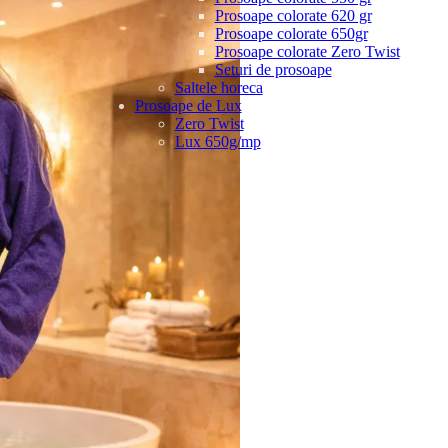
Prosoape colorate 620 gr
Prosoape colorate 650gr
Prosoape colorate Zero Twist
Seturi de prosoape
Saltele horeca
Prosoape de Lux
Zero Twist
Lux 650g/mp