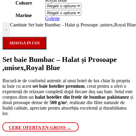
Royal Blue
Culoare
Marime
Goleste
Cantitate Set baie Bumbac - Halat și Prosoape ,unisex,Royal Blue
-
ADAUGA IN COS
Set baie Bumbac – Halat și Prosoape
,unisex,Royal Blue
Bucură-te de confortul autentic al unui hotel de lux chiar în propria
ta baie cu acest
set baie hotelier premium
, creat pentru a oferi o
experiență de relaxare completă după fiecare duș sau baie. Setul este
compus dintr-un
halat hotelier din frotir de bumbac pakistanez
și
două prosoape dense de
500 g/m²
, realizate din fibre naturale de
înaltă calitate, apreciate pentru absorbția excelentă și durabilitatea
lor.
CERE OFERTA EN-GROSS →