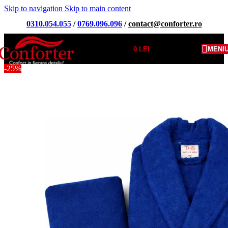
Skip to navigation
Skip to main content
0310.054.055
/
0769.096.096
/
contact@conforter.ro
0
LEI
MENI
-25%