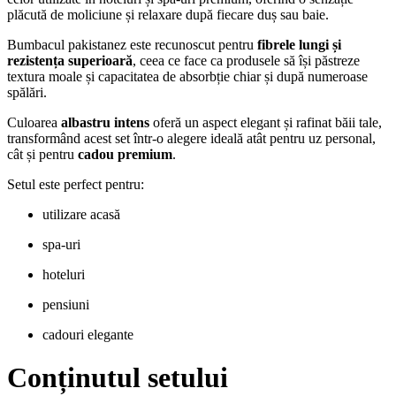
plăcută de moliciune și relaxare după fiecare duș sau baie.
Bumbacul pakistanez este recunoscut pentru
fibrele lungi și
rezistența superioară
, ceea ce face ca produsele să își păstreze
textura moale și capacitatea de absorbție chiar și după numeroase
spălări.
Culoarea
albastru intens
oferă un aspect elegant și rafinat băii tale,
transformând acest set într-o alegere ideală atât pentru uz personal,
cât și pentru
cadou premium
.
Setul este perfect pentru:
utilizare acasă
spa-uri
hoteluri
pensiuni
cadouri elegante
Conținutul setului