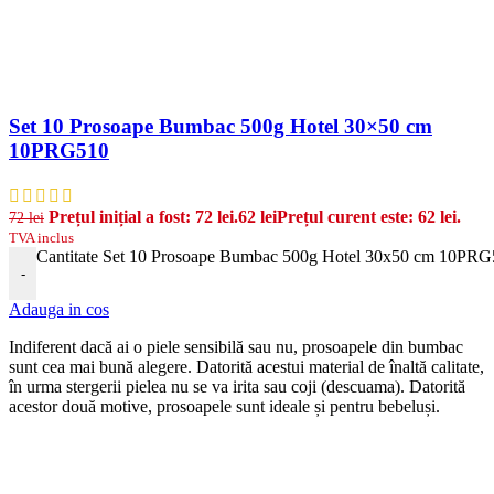
Set 10 Prosoape Bumbac 500g Hotel 30×50 cm
10PRG510
Prețul inițial a fost: 72 lei.
62
lei
Prețul curent este: 62 lei.
72
lei
TVA inclus
Cantitate Set 10 Prosoape Bumbac 500g Hotel 30x50 cm 10PR
-
Adauga in cos
Indiferent dacă ai o piele sensibilă sau nu, prosoapele din bumbac
sunt cea mai bună alegere. Datorită acestui material de înaltă calitate,
în urma stergerii pielea nu se va irita sau coji (descuama). Datorită
acestor două motive, prosoapele sunt ideale și pentru bebeluși.