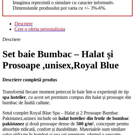
Imaginea reprezintă o simulare cu caracter informativ.
Dimensiunile produsului pot varia cu +/- 3%-6%.
Descriere
Cere o oferta personalizata
Descriere
Set baie Bumbac – Halat și
Prosoape ,unisex,Royal Blue
Descriere completă produs
Transformă fiecare moment petrecut în baie într-o experiență de tip
spa hotelier
, cu acest set premium compus din halat și prosoape din
bumbac de înaltă calitate.
Setul complet Royal Blue Spa – Halat și 2 Prosoape Bumbac
Pakistanez,unisex include un
halat hotelier din frotir de bumbac
pakistanez
și două prosoape dense de
500 g/m²
, concepute pentru
absorbție ridicată, confort și durabilitate. Materialele sunt similare
celor utilizate în hoteluri și spa-uri premium, oferind o senzație