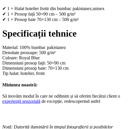
✔ 1 × Halat hotelier frotir din bumbac pakistanez,unisex
✔ 1 × Prosop față 50×90 cm – 500 g/m²
✔ 1 × Prosop baie 70×130 cm – 500 g/m²
Specificații tehnice
Material: 100% bumbac pakistanez
Densitate prosoape: 500 g/m²
Culoare: Royal Blue
Dimensiuni prosop față: 50×90 cm
Dimensiuni prosop baie: 70×130 cm
Tip halat: hotelier, frotir
Misiunea noastră:
Să inovăm modul în care ne odihnim și să oferim fiecărui client o
experiență senzorială
de excepție, redescoperind astfel
Notă: Datorită iluminării în timpul fotografierii și posibilelor