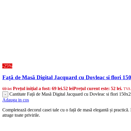
-25%
Față de Masă Digital Jacquard cu Dovleac si flori 1
Prețul inițial a fost: 69 lei.
52
lei
Prețul curent este: 52 lei.
69
lei
TVA 
Cantitate Față de Masă Digital Jacquard cu Dovleac si flori 150x
-
Adauga in cos
Completează decorul casei tale cu o față de masă elegantă și practică.
atrage toate privirile.