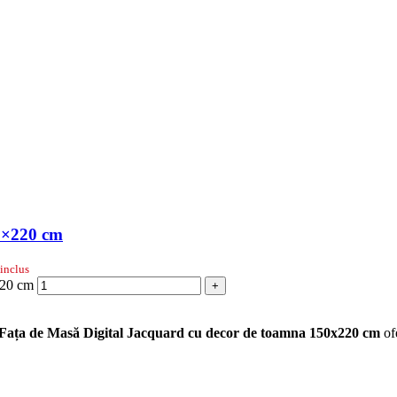
50×220 cm
inclus
220 cm
+
Fața de Masă Digital Jacquard cu decor de toamna 150x220 cm
ofe