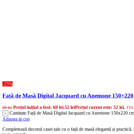
-25%
Față de Masă Digital Jacquard cu Anemone 150×220
Prețul inițial a fost: 69 lei.
52
lei
Prețul curent este: 52 lei.
69
lei
TVA 
Cantitate Față de Masă Digital Jacquard cu Anemone 150x220 c
-
Adauga in cos
Completează decorul casei tale cu o față de masă elegantă și practică.