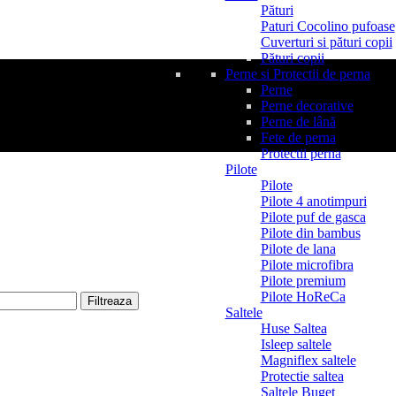
Pături
Paturi Cocolino pufoase
Cuverturi si pături copii
Pături copii
Perne si Protectii de perna
Perne
Perne decorative
Perne de lână
Fete de perna
Protectii perna
Pilote
Pilote
Pilote 4 anotimpuri
Pilote puf de gasca
Pilote din bambus
Pilote de lana
Pilote microfibra
Pilote premium
Pilote HoReCa
Filtreaza
Saltele
Huse Saltea
Isleep saltele
Magniflex saltele
Protectie saltea
Saltele Buget