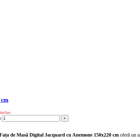
 cm
inclus
m
+
Fața de Masă Digital Jacquard cu Anemone 150x220 cm
oferă un as