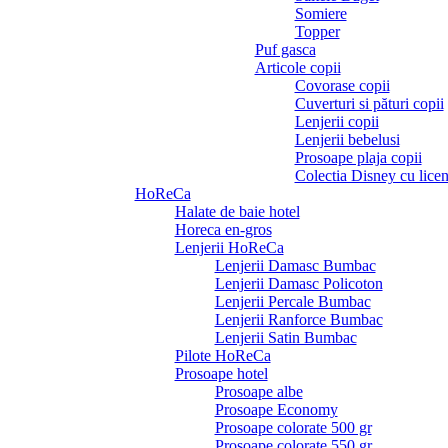
Somiere
Topper
Puf gasca
Articole copii
Covorase copii
Cuverturi si pături copii
Lenjerii copii
Lenjerii bebelusi
Prosoape plaja copii
Colectia Disney cu licen
HoReCa
Halate de baie hotel
Horeca en-gros
Lenjerii HoReCa
Lenjerii Damasc Bumbac
Lenjerii Damasc Policoton
Lenjerii Percale Bumbac
Lenjerii Ranforce Bumbac
Lenjerii Satin Bumbac
Pilote HoReCa
Prosoape hotel
Prosoape albe
Prosoape Economy
Prosoape colorate 500 gr
Prosoape colorate 550 gr