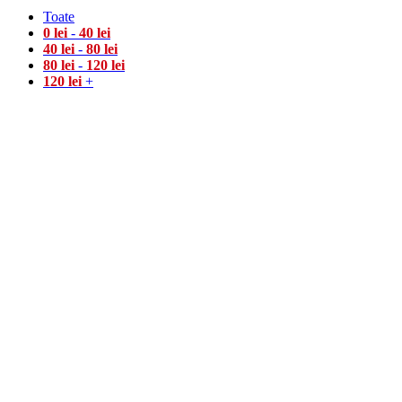
Toate
0
lei
-
40
lei
40
lei
-
80
lei
80
lei
-
120
lei
120
lei
+