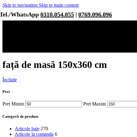
Skip to navigation
Skip to main content
Tel./WhatsApp
0310.054.055
|
0769.096.096
față de masă 150x360 cm
Închide
Pret
Pret Minim
Pret Maxim
Categorii de produse
Articole baie
270
Articole la comanda
6