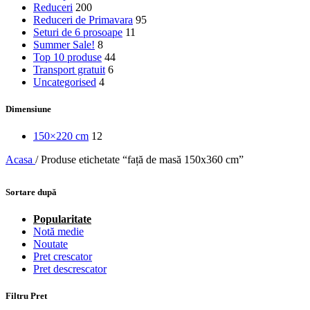
Reduceri
200
Reduceri de Primavara
95
Seturi de 6 prosoape
11
Summer Sale!
8
Top 10 produse
44
Transport gratuit
6
Uncategorised
4
Dimensiune
150×220 cm
12
Acasa
/
Produse etichetate “față de masă 150x360 cm”
Sortare după
Popularitate
Notă medie
Noutate
Pret crescator
Pret descrescator
Filtru Pret