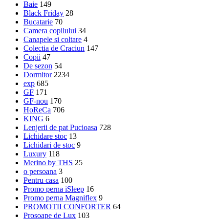
Baie
149
Black Friday
28
Bucatarie
70
Camera copilului
34
Canapele si coltare
4
Colectia de Craciun
147
Copii
47
De sezon
54
Dormitor
2234
exp
685
GF
171
GF-nou
170
HoReCa
706
KING
6
Lenjerii de pat Pucioasa
728
Lichidare stoc
13
Lichidari de stoc
9
Luxury
118
Merino by THS
25
o persoana
3
Pentru casa
100
Promo perna iSleep
16
Promo perna Magniflex
9
PROMOTII CONFORTER
64
Prosoape de Lux
103