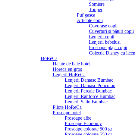
Somiere
Topper
Puf gasca
Articole copii
Covorase copii
Cuverturi si pături copii
Lenjerii copii
Lenjerii bebelusi
Prosoape plaja copii
Colectia Disney cu licen
HoReCa
Halate de baie hotel
Horeca en-gros
Lenjerii HoReCa
Lenjerii Damasc Bumbac
Lenjerii Damasc Policoton
Lenjerii Percale Bumbac
Lenjerii Ranforce Bumbac
Lenjerii Satin Bumbac
Pilote HoReCa
Prosoape hotel
Prosoape albe
Prosoape Economy
Prosoape colorate 500 gr
Prosoape colorate 550 gr