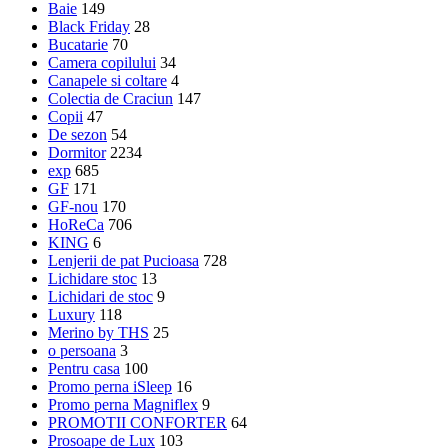
Baie
149
Black Friday
28
Bucatarie
70
Camera copilului
34
Canapele si coltare
4
Colectia de Craciun
147
Copii
47
De sezon
54
Dormitor
2234
exp
685
GF
171
GF-nou
170
HoReCa
706
KING
6
Lenjerii de pat Pucioasa
728
Lichidare stoc
13
Lichidari de stoc
9
Luxury
118
Merino by THS
25
o persoana
3
Pentru casa
100
Promo perna iSleep
16
Promo perna Magniflex
9
PROMOTII CONFORTER
64
Prosoape de Lux
103