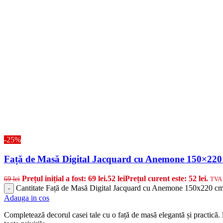
-25%
Față de Masă Digital Jacquard cu Anemone 150×220
Prețul inițial a fost: 69 lei.
52
lei
Prețul curent este: 52 lei.
69
lei
TVA 
Cantitate Față de Masă Digital Jacquard cu Anemone 150x220 c
-
Adauga in cos
Completează decorul casei tale cu o față de masă elegantă și practică.