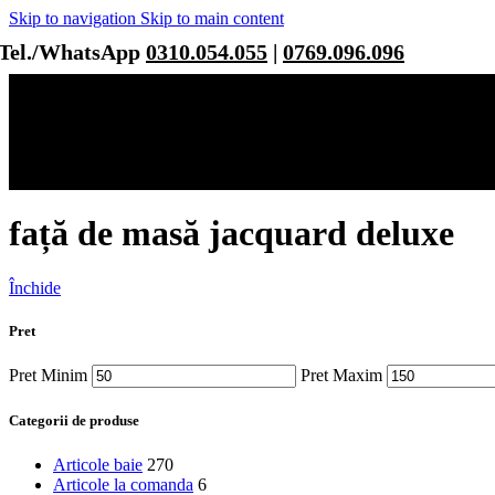
Skip to navigation
Skip to main content
Tel./WhatsApp
0310.054.055
|
0769.096.096
față de masă jacquard deluxe
Închide
Pret
Pret Minim
Pret Maxim
Categorii de produse
Articole baie
270
Articole la comanda
6