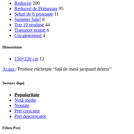
Reduceri
200
Reduceri de Primavara
95
Seturi de 6 prosoape
11
Summer Sale!
8
Top 10 produse
44
Transport gratuit
6
Uncategorised
4
Dimensiune
150×220 cm
12
Acasa
/
Produse etichetate “față de masă jacquard deluxe”
Sortare după
Popularitate
Notă medie
Noutate
Pret crescator
Pret descrescator
Filtru Pret