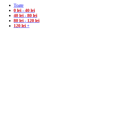
Toate
0
lei
-
40
lei
40
lei
-
80
lei
80
lei
-
120
lei
120
lei
+