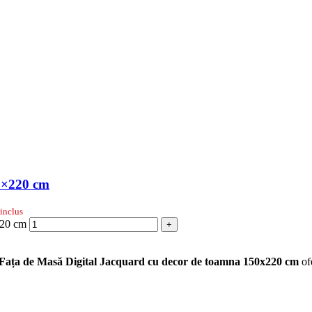
50×220 cm
inclus
220 cm
+
Fața de Masă Digital Jacquard cu decor de toamna 150x220 cm
ofe