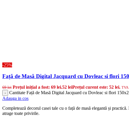
-25%
Față de Masă Digital Jacquard cu Dovleac si flori 1
Prețul inițial a fost: 69 lei.
52
lei
Prețul curent este: 52 lei.
69
lei
TVA 
Cantitate Față de Masă Digital Jacquard cu Dovleac si flori 150x
-
Adauga in cos
Completează decorul casei tale cu o față de masă elegantă și practică.
atrage toate privirile.