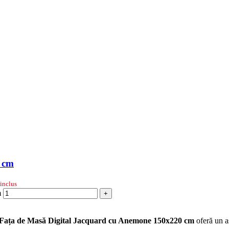
 cm
inclus
m
+
Fața de Masă Digital Jacquard cu Anemone 150x220 cm
oferă un as