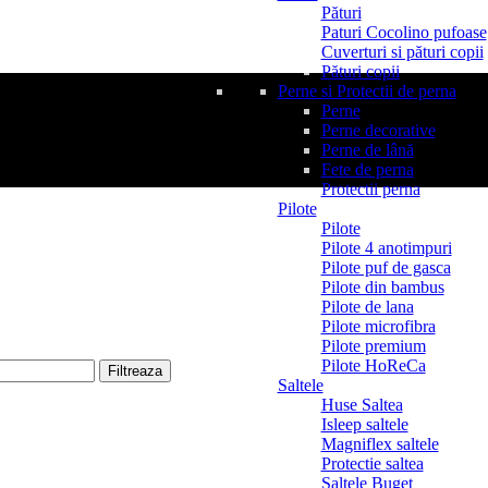
Pături
Paturi Cocolino pufoase
Cuverturi si pături copii
Pături copii
Perne si Protectii de perna
Perne
Perne decorative
Perne de lână
Fete de perna
Protectii perna
Pilote
Pilote
Pilote 4 anotimpuri
Pilote puf de gasca
Pilote din bambus
Pilote de lana
Pilote microfibra
Pilote premium
Pilote HoReCa
Filtreaza
Saltele
Huse Saltea
Isleep saltele
Magniflex saltele
Protectie saltea
Saltele Buget